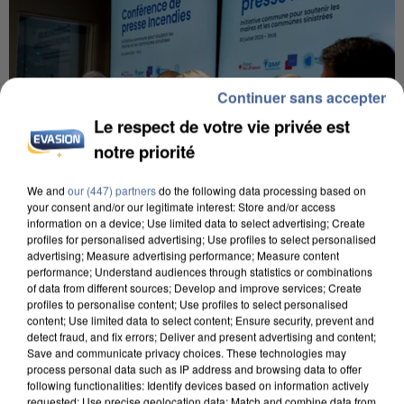
Continuer sans accepter
Le respect de votre vie privée est
notre priorité
We and
our (447) partners
do the following data processing based on
your consent and/or our legitimate interest: Store and/or access
information on a device; Use limited data to select advertising; Create
profiles for personalised advertising; Use profiles to select personalised
advertising; Measure advertising performance; Measure content
INCENDIES : L’ÎLE-DE-FRANCE LANCE UN ÉLAN
performance; Understand audiences through statistics or combinations
DE SOLIDARITÉ AVEC LES...
of data from different sources; Develop and improve services; Create
profiles to personalise content; Use profiles to select personalised
content; Use limited data to select content; Ensure security, prevent and
detect fraud, and fix errors; Deliver and present advertising and content;
Save and communicate privacy choices. These technologies may
process personal data such as IP address and browsing data to offer
following functionalities: Identify devices based on information actively
requested; Use precise geolocation data; Match and combine data from