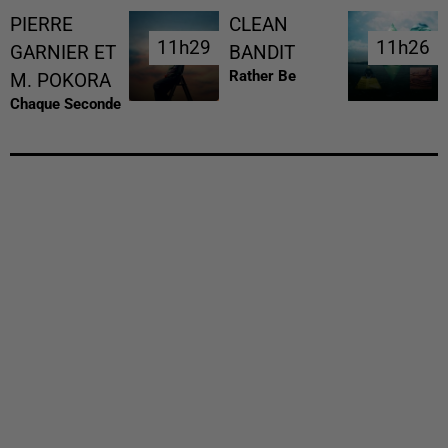
PIERRE
CLEAN
11h29
11h29
11h26
11h26
GARNIER ET
BANDIT
Rather Be
M. POKORA
Chaque Seconde