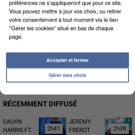
préférences ne s'appliqueront que pour ce site.
Vous pouvez mettre à jour vos choix, ou retirer
votre consentement à tout moment via le lien
"Gérer les cookies" situé en bas de chaque
page.
Accepter et fermer
UNE TOURISTE DE L’OISE EMPORTÉE PAR UNE
COULÉE DE BOUE EN HAUTE-SAVOIE
Gérer mes choix
RÉCEMMENT DIFFUSÉ
CALVIN
JEREMY
2h41
2h41
2h38
2h38
HARRIS FT.
FREROT