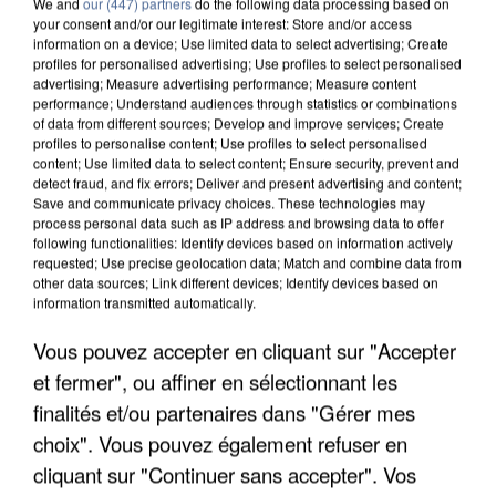
We and
our (447) partners
do the following data processing based on
your consent and/or our legitimate interest: Store and/or access
information on a device; Use limited data to select advertising; Create
profiles for personalised advertising; Use profiles to select personalised
advertising; Measure advertising performance; Measure content
performance; Understand audiences through statistics or combinations
of data from different sources; Develop and improve services; Create
profiles to personalise content; Use profiles to select personalised
content; Use limited data to select content; Ensure security, prevent and
detect fraud, and fix errors; Deliver and present advertising and content;
Save and communicate privacy choices. These technologies may
process personal data such as IP address and browsing data to offer
following functionalities: Identify devices based on information actively
requested; Use precise geolocation data; Match and combine data from
other data sources; Link different devices; Identify devices based on
information transmitted automatically.
UN SECOND CADRE DE LA DZ MAFIA
INTERPELLÉ EN ALGÉRIE
Vous pouvez accepter en cliquant sur "Accepter
et fermer", ou affiner en sélectionnant les
finalités et/ou partenaires dans "Gérer mes
choix". Vous pouvez également refuser en
cliquant sur "Continuer sans accepter". Vos