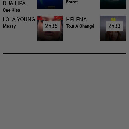
Frerot
DUA LIPA
One Kiss
LOLA YOUNG
HELENA
2h35
2h35
2h33
2h33
Messy
Tout A Changé