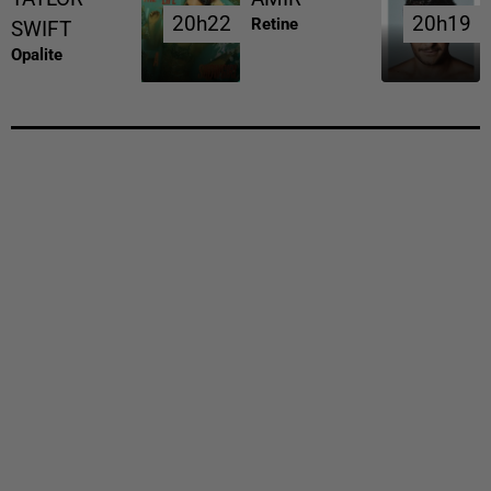
20h22
20h22
20h19
20h19
Retine
SWIFT
Opalite