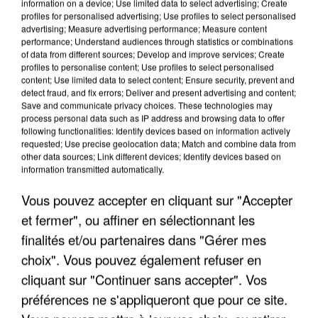
information on a device; Use limited data to select advertising; Create
profiles for personalised advertising; Use profiles to select personalised
advertising; Measure advertising performance; Measure content
performance; Understand audiences through statistics or combinations
of data from different sources; Develop and improve services; Create
profiles to personalise content; Use profiles to select personalised
content; Use limited data to select content; Ensure security, prevent and
detect fraud, and fix errors; Deliver and present advertising and content;
Save and communicate privacy choices. These technologies may
process personal data such as IP address and browsing data to offer
following functionalities: Identify devices based on information actively
requested; Use precise geolocation data; Match and combine data from
APRÈS TOUTES CES CANICULES, LES REFUGES
other data sources; Link different devices; Identify devices based on
information transmitted automatically.
DE FAUNE SAUVAGE SONT...
Vous pouvez accepter en cliquant sur "Accepter
et fermer", ou affiner en sélectionnant les
finalités et/ou partenaires dans "Gérer mes
choix". Vous pouvez également refuser en
cliquant sur "Continuer sans accepter". Vos
préférences ne s'appliqueront que pour ce site.