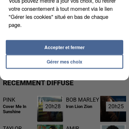
Vous pouvez mettre à jour vos choix, ou retirer
votre consentement à tout moment via le lien
"Gérer les cookies" situé en bas de chaque
page.
L’UN DES FONDATEURS SUPPOSÉS DE LA DZ
Accepter et fermer
MAFIA INTERPELLÉ EN ALGÉRIE
Gérer mes choix
RÉCEMMENT DIFFUSÉ
PINK
BOB MARLEY
20h28
20h28
20h25
20h25
Cover Me In
Iron Lion Zion
Sunshine
TAYLOR
AMIR