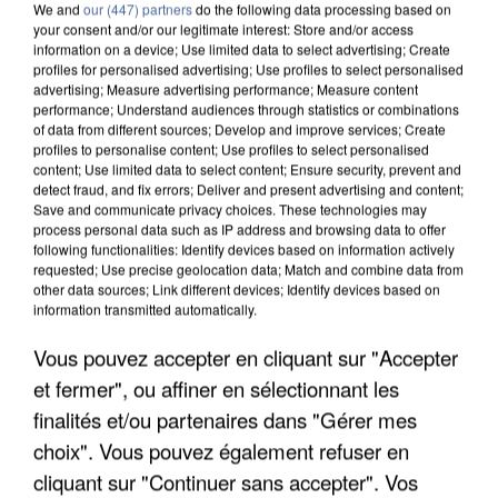
We and
our (447) partners
do the following data processing based on
your consent and/or our legitimate interest: Store and/or access
information on a device; Use limited data to select advertising; Create
profiles for personalised advertising; Use profiles to select personalised
advertising; Measure advertising performance; Measure content
performance; Understand audiences through statistics or combinations
of data from different sources; Develop and improve services; Create
profiles to personalise content; Use profiles to select personalised
content; Use limited data to select content; Ensure security, prevent and
detect fraud, and fix errors; Deliver and present advertising and content;
Save and communicate privacy choices. These technologies may
process personal data such as IP address and browsing data to offer
following functionalities: Identify devices based on information actively
requested; Use precise geolocation data; Match and combine data from
other data sources; Link different devices; Identify devices based on
information transmitted automatically.
APRÈS TOUTES CES CANICULES, LES REFUGES
Vous pouvez accepter en cliquant sur "Accepter
DE FAUNE SAUVAGE SONT...
et fermer", ou affiner en sélectionnant les
finalités et/ou partenaires dans "Gérer mes
choix". Vous pouvez également refuser en
cliquant sur "Continuer sans accepter". Vos