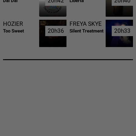
20h42
20h42
20h40
20h40
Dai Dai
Liberta
HOZIER
FREYA SKYE
20h36
20h36
20h33
20h33
Too Sweet
Silent Treatment