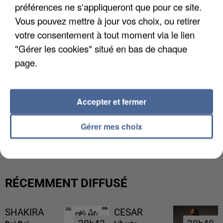
préférences ne s'appliqueront que pour ce site.
Vous pouvez mettre à jour vos choix, ou retirer
votre consentement à tout moment via le lien
"Gérer les cookies" situé en bas de chaque
page.
Accepter et fermer
L’UN DES FONDATEURS SUPPOSÉS DE LA DZ
Gérer mes choix
MAFIA INTERPELLÉ EN ALGÉRIE
RÉCEMMENT DIFFUSÉ
SHAKIRA
CESAR