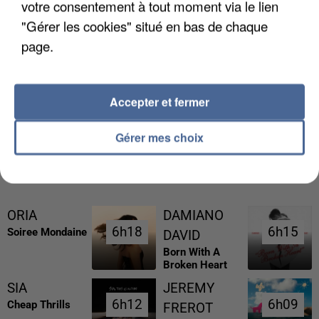
votre consentement à tout moment via le lien
"Gérer les cookies" situé en bas de chaque
page.
UNE TOURISTE DE L’OISE EMPORTÉE PAR UNE
COULÉE DE BOUE EN HAUTE-SAVOIE
Accepter et fermer
Gérer mes choix
RÉCEMMENT DIFFUSÉ
ORIA
DAMIANO
6h18
6h18
6h15
6h15
Soiree Mondaine
DAVID
Born With A
Broken Heart
SIA
JEREMY
6h12
6h12
6h09
6h09
Cheap Thrills
FREROT