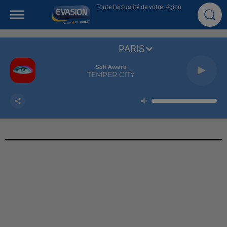
Toute l'actualité de votre région
PARIS
Self Aware
TEMPER CITY