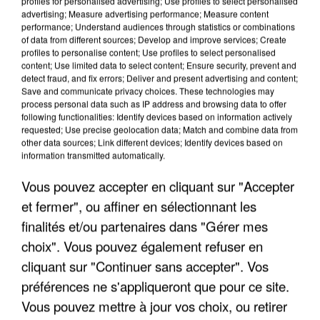
profiles for personalised advertising; Use profiles to select personalised
advertising; Measure advertising performance; Measure content
performance; Understand audiences through statistics or combinations
of data from different sources; Develop and improve services; Create
profiles to personalise content; Use profiles to select personalised
content; Use limited data to select content; Ensure security, prevent and
detect fraud, and fix errors; Deliver and present advertising and content;
Save and communicate privacy choices. These technologies may
process personal data such as IP address and browsing data to offer
following functionalities: Identify devices based on information actively
UN SECOND CADRE DE LA DZ MAFIA
requested; Use precise geolocation data; Match and combine data from
INTERPELLÉ EN ALGÉRIE
other data sources; Link different devices; Identify devices based on
information transmitted automatically.
Vous pouvez accepter en cliquant sur "Accepter
et fermer", ou affiner en sélectionnant les
finalités et/ou partenaires dans "Gérer mes
choix". Vous pouvez également refuser en
cliquant sur "Continuer sans accepter". Vos
préférences ne s'appliqueront que pour ce site.
Vous pouvez mettre à jour vos choix, ou retirer