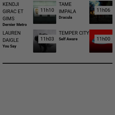
KENDJI
TAME
11h10
11h10
11h06
11h06
GIRAC ET
IMPALA
Dracula
GIMS
Dernier Metro
LAUREN
TEMPER CITY
11h03
11h03
11h00
11h00
Self Aware
DAIGLE
You Say