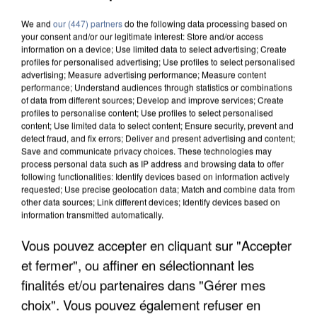
We and
our (447) partners
do the following data processing based on
your consent and/or our legitimate interest: Store and/or access
information on a device; Use limited data to select advertising; Create
profiles for personalised advertising; Use profiles to select personalised
advertising; Measure advertising performance; Measure content
performance; Understand audiences through statistics or combinations
of data from different sources; Develop and improve services; Create
profiles to personalise content; Use profiles to select personalised
content; Use limited data to select content; Ensure security, prevent and
detect fraud, and fix errors; Deliver and present advertising and content;
Save and communicate privacy choices. These technologies may
process personal data such as IP address and browsing data to offer
following functionalities: Identify devices based on information actively
requested; Use precise geolocation data; Match and combine data from
other data sources; Link different devices; Identify devices based on
information transmitted automatically.
UNE TOURISTE DE L’OISE EMPORTÉE PAR UNE
Vous pouvez accepter en cliquant sur "Accepter
COULÉE DE BOUE EN HAUTE-SAVOIE
et fermer", ou affiner en sélectionnant les
finalités et/ou partenaires dans "Gérer mes
choix". Vous pouvez également refuser en