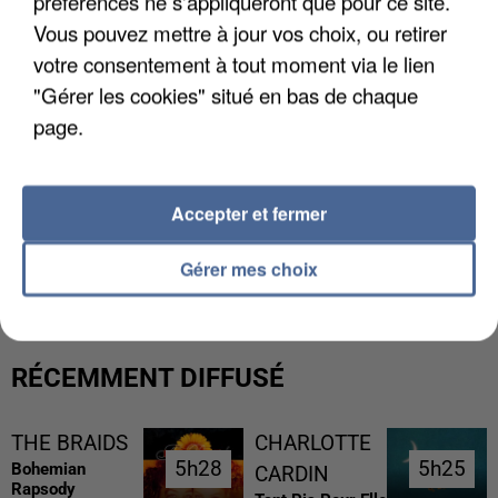
préférences ne s'appliqueront que pour ce site.
Vous pouvez mettre à jour vos choix, ou retirer
votre consentement à tout moment via le lien
"Gérer les cookies" situé en bas de chaque
page.
Accepter et fermer
L’UN DES FONDATEURS SUPPOSÉS DE LA DZ
MAFIA INTERPELLÉ EN ALGÉRIE
Gérer mes choix
RÉCEMMENT DIFFUSÉ
THE BRAIDS
CHARLOTTE
5h28
5h28
5h25
5h25
Bohemian
CARDIN
Rapsody