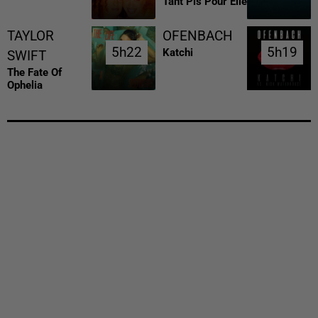
Tant Pis Pour Elle
TAYLOR
OFENBACH
5h22
5h22
5h19
5h19
Katchi
SWIFT
The Fate Of
Ophelia