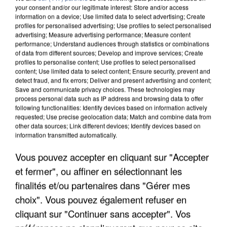
your consent and/or our legitimate interest: Store and/or access
information on a device; Use limited data to select advertising; Create
profiles for personalised advertising; Use profiles to select personalised
advertising; Measure advertising performance; Measure content
performance; Understand audiences through statistics or combinations
of data from different sources; Develop and improve services; Create
profiles to personalise content; Use profiles to select personalised
content; Use limited data to select content; Ensure security, prevent and
detect fraud, and fix errors; Deliver and present advertising and content;
Save and communicate privacy choices. These technologies may
process personal data such as IP address and browsing data to offer
following functionalities: Identify devices based on information actively
requested; Use precise geolocation data; Match and combine data from
other data sources; Link different devices; Identify devices based on
information transmitted automatically.
APRÈS TOUTES CES CANICULES, LES REFUGES
DE FAUNE SAUVAGE SONT...
Vous pouvez accepter en cliquant sur "Accepter
et fermer", ou affiner en sélectionnant les
finalités et/ou partenaires dans "Gérer mes
choix". Vous pouvez également refuser en
cliquant sur "Continuer sans accepter". Vos