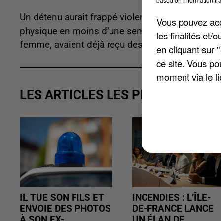
based on information tra
Un détenu aurait frappé violemment au visage un
Vous pouvez acce
physique en moins d’une semaine au centre de dé
les finalités et
femme, avaient déjà reçu des coups de poing.
en cliquant sur 
ce site. Vous po
moment via le li
LES ARTICLES LES PLUS VUS
IL TUE SON FILS ET
INCENDIES : L’ÎLE-
ENVOIE DES PHOTOS
DE-FRANCE LANCE
À SON EX-
UN ÉLAN DE