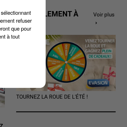
 sélectionnant
ACTUELLEMENT À
Voir plus
ne
lement refuser
GAGNER
eront que pour
nt à tout
TOURNEZ LA ROUE DE L'ÉTÉ !
Z