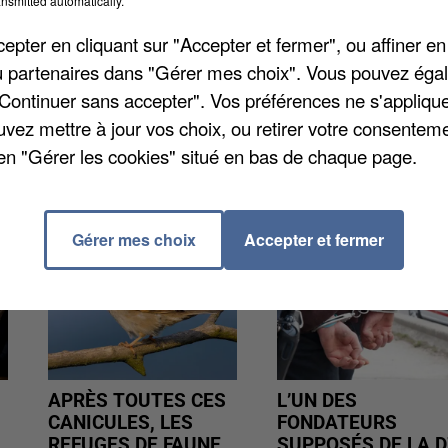
nsmitted automatically.
 surveillant gradé. C’est la deuxième agression
pter en cliquant sur "Accepter et fermer", ou affiner en
tention. Dimanche matin, trois surveillants, dont u
/ou partenaires dans "Gérer mes choix". Vous pouvez éga
"Continuer sans accepter". Vos préférences ne s'appliqu
uvez mettre à jour vos choix, ou retirer votre consenteme
en "Gérer les cookies" situé en bas de chaque page.
Gérer mes choix
Accepter et fermer
APRÈS TOUTES CES
L’UN DES
CANICULES, LES
FONDATEURS
REFUGES DE FAUNE
SUPPOSÉS DE LA D