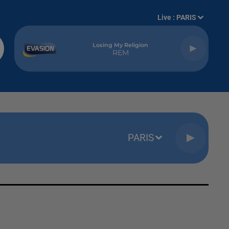
Live :
PARIS
Losing My Religion
REM
PARIS