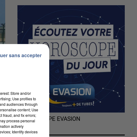
uer sans accepter
erest: Store and/or
tising; Use profiles to
tand audiences through
personalise content; Use
 fraud, and fix errors;
L'HOROSCOPE EVASION
 may process personal
mation actively
vices; Identify devices