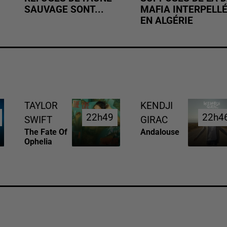
SAUVAGE SONT...
MAFIA INTERPELL
EN ALGÉRIE
TAYLOR
KENDJI
22h49
22h49
22h4
22h4
SWIFT
GIRAC
The Fate Of
Andalouse
Ophelia