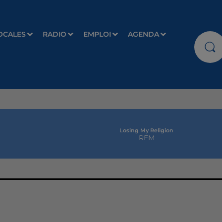
OCALES
RADIO
EMPLOI
AGENDA
Losing My Religion
REM