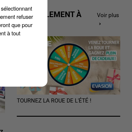
 sélectionnant
ACTUELLEMENT À
Voir plus
lement refuser
GAGNER
eront que pour
nt à tout
TOURNEZ LA ROUE DE L'ÉTÉ !