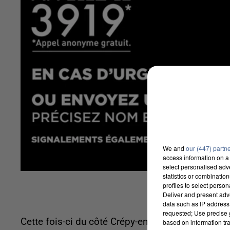
We and
our (447) partn
access information on a 
select personalised ad
statistics or combinatio
profiles to select person
Deliver and present adv
data such as IP address 
requested; Use precise g
Cette fois-ci du côté Crépy-en-Valois. Un homm
based on information tra