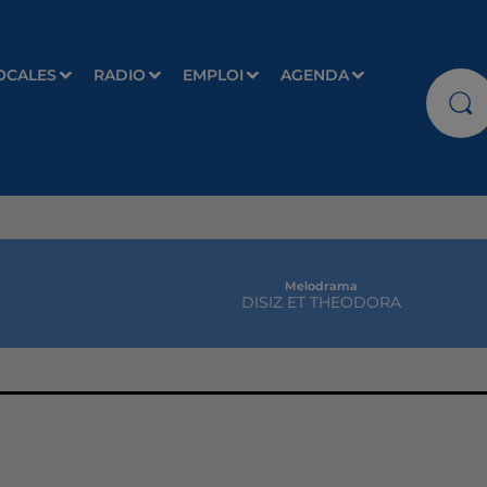
OCALES
RADIO
EMPLOI
AGENDA
Melodrama
DISIZ ET THEODORA