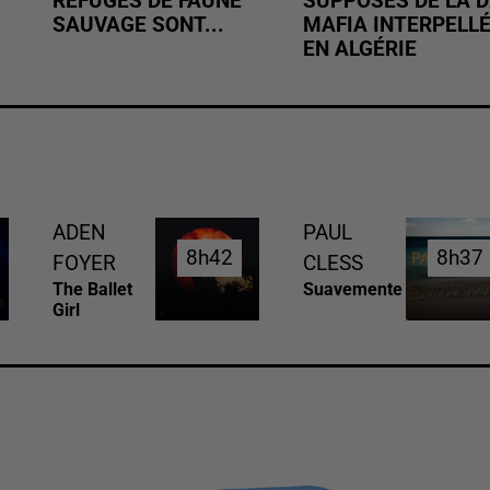
REFUGES DE FAUNE
SUPPOSÉS DE LA D
SAUVAGE SONT...
MAFIA INTERPELL
EN ALGÉRIE
ADEN
PAUL
8h42
8h42
8h37
8h37
FOYER
CLESS
The Ballet
Suavemente
Girl