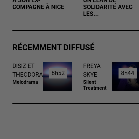
À SON EX-
UN ÉLAN DE
COMPAGNE À NICE
SOLIDARITÉ AVEC
LES...
RÉCEMMENT DIFFUSÉ
DISIZ ET
FREYA
8h52
8h52
8h44
8h44
THEODORA
SKYE
Melodrama
Silent
Treatment