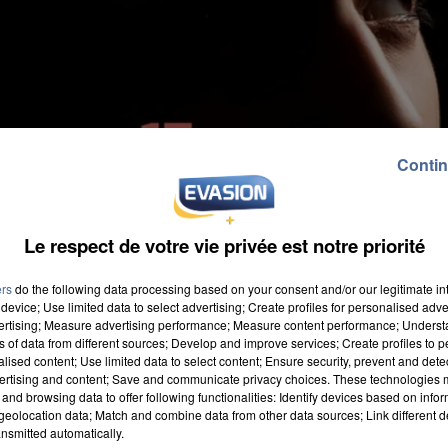
Contin
Le respect de votre vie privée est notre priorité
ers
do the following data processing based on your consent and/or our legitimate int
device; Use limited data to select advertising; Create profiles for personalised adver
vertising; Measure advertising performance; Measure content performance; Unders
ns of data from different sources; Develop and improve services; Create profiles to 
alised content; Use limited data to select content; Ensure security, prevent and detect
ertising and content; Save and communicate privacy choices. These technologies
and browsing data to offer following functionalities: Identify devices based on infor
eolocation data; Match and combine data from other data sources; Link different de
e a écopé de 2 ans de prison dont 6 mois avec sursis
nsmitted automatically.