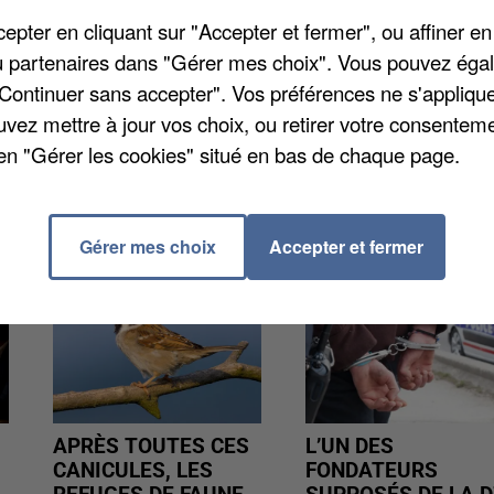
de samedi à dimanche, il avait roué de coups sa
pter en cliquant sur "Accepter et fermer", ou affiner en
 même installé une application sur le portable de sa
/ou partenaires dans "Gérer mes choix". Vous pouvez éga
nts. En plus de sa peine, une obligation de soins
"Continuer sans accepter". Vos préférences ne s'appliqu
logue.
uvez mettre à jour vos choix, ou retirer votre consenteme
en "Gérer les cookies" situé en bas de chaque page.
Gérer mes choix
Accepter et fermer
APRÈS TOUTES CES
L’UN DES
CANICULES, LES
FONDATEURS