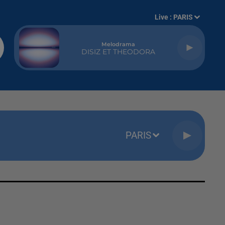
Live :
PARIS
Melodrama
DISIZ ET THEODORA
PARIS