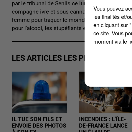
par le tribunal de Senlis ce lundi. Dans la nuit 
Vous pouvez acce
compagne ivre et sous cannabis. Jaloux, il avait
les finalités et
femme pour traquer le moindre de ses déplaceme
en cliquant sur 
pour l'alcool, les stupéfiants et avec un psycho
ce site. Vous po
moment via le li
LES ARTICLES LES PLUS VUS
IL TUE SON FILS ET
INCENDIES : L’ÎLE-
ENVOIE DES PHOTOS
DE-FRANCE LANCE