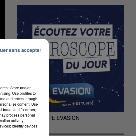
uer sans accepter
erest: Store and/or
tising; Use profiles to
tand audiences through
personalise content; Use
 fraud, and fix errors;
 may process personal
L'HOROSCOPE EVASION
mation actively
vices; Identify devices