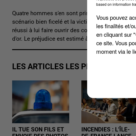
based on information tra
Quatre hommes s'en sont pris à une octogénaire
Vous pouvez acce
scénario bien ficelé et la victime, qui ne voula
les finalités et
réussi à lui faire ouvrir des coffres dans lesquel
en cliquant sur 
d'or. Le préjudice est estimé à 500.000 euros. U
ce site. Vous po
moment via le li
LES ARTICLES LES PLUS VUS
IL TUE SON FILS ET
INCENDIES : L’ÎLE-