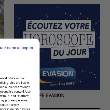
uer sans accepter
erest: Store and/or
tising; Use profiles to
tand audiences through
personalise content; Use
L'HOROSCOPE EVASION
 fraud, and fix errors;
 may process personal
mation actively
vices; Identify devices