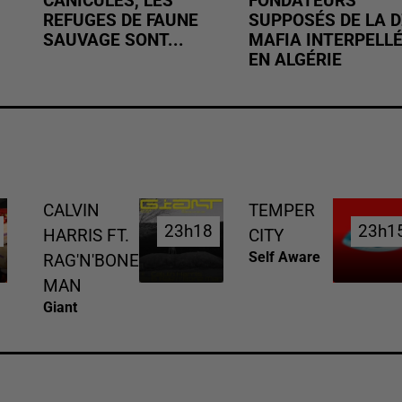
CANICULES, LES
FONDATEURS
REFUGES DE FAUNE
SUPPOSÉS DE LA D
SAUVAGE SONT...
MAFIA INTERPELL
EN ALGÉRIE
CALVIN
TEMPER
23h18
23h18
23h1
23h1
HARRIS FT.
CITY
Self Aware
RAG'N'BONE
MAN
Giant