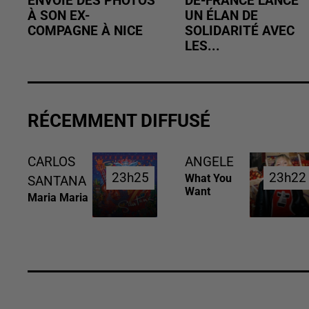
ENVOIE DES PHOTOS
DE-FRANCE LANCE
À SON EX-
UN ÉLAN DE
COMPAGNE À NICE
SOLIDARITÉ AVEC
LES...
RÉCEMMENT DIFFUSÉ
CARLOS
ANGELE
23h25
23h25
23h22
23h22
What You
SANTANA
Want
Maria Maria