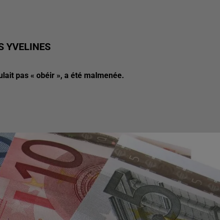
S YVELINES
oulait pas « obéir », a été malmenée.