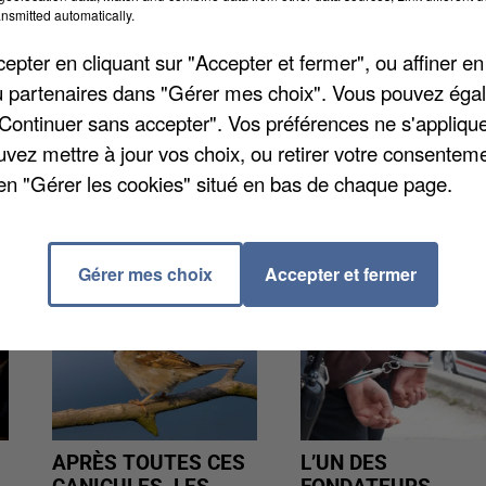
nsmitted automatically.
 vendredi dernier, raconte
Le Parisien
. Ils avaient un
pter en cliquant sur "Accepter et fermer", ou affiner en
it pas « obéir », a été malmenée. Les quatre hommes on
/ou partenaires dans "Gérer mes choix". Vous pouvez éga
s se trouvaient bijoux, argent liquide mais aussi lingo
"Continuer sans accepter". Vos préférences ne s'appliqu
ne enquête est en cours.
uvez mettre à jour vos choix, ou retirer votre consenteme
en "Gérer les cookies" situé en bas de chaque page.
Gérer mes choix
Accepter et fermer
APRÈS TOUTES CES
L’UN DES