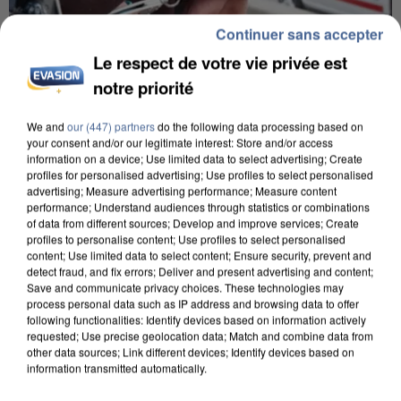
Continuer sans accepter
Le respect de votre vie privée est
notre priorité
We and
our (447) partners
do the following data processing based on
your consent and/or our legitimate interest: Store and/or access
UN SECOND CADRE DE LA DZ MAFIA
information on a device; Use limited data to select advertising; Create
INTERPELLÉ EN ALGÉRIE
profiles for personalised advertising; Use profiles to select personalised
advertising; Measure advertising performance; Measure content
performance; Understand audiences through statistics or combinations
of data from different sources; Develop and improve services; Create
profiles to personalise content; Use profiles to select personalised
content; Use limited data to select content; Ensure security, prevent and
detect fraud, and fix errors; Deliver and present advertising and content;
Save and communicate privacy choices. These technologies may
process personal data such as IP address and browsing data to offer
following functionalities: Identify devices based on information actively
requested; Use precise geolocation data; Match and combine data from
other data sources; Link different devices; Identify devices based on
information transmitted automatically.