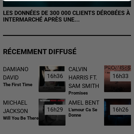
LES DONNÉES DE 300 000 CLIENTS DÉROBÉES À
INTERMARCHÉ APRÈS UNE...
RÉCEMMENT DIFFUSÉ
DAMIANO
CALVIN
16h36
16h36
16h33
16h33
DAVID
HARRIS FT.
The First Time
SAM SMITH
Promises
MICHAEL
AMEL BENT
16h29
16h29
16h26
16h26
L'amour Ca Se
JACKSON
Donne
Will You Be There