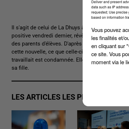
Deliver and present adv
data such as IP address 
requested; Use precise g
based on information tra
Il s'agit de celui de La Dhuys à Nanteuil-lès-Mea
Vous pouvez acce
positive vendredi dernier, révèle
Le Parisien
. Ell
les finalités et
des parents d'élèves. D'après les syndicats, l'
en cliquant sur 
cette nouvelle, ce que celle-ci conteste. Le coll
ce site. Vous po
travaillait est condamnée. Elle ne reviendra pas d
moment via le li
sa fille.
LES ARTICLES LES PLUS VUS