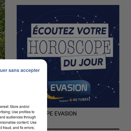
uer sans accepter
erest: Store and/or
tising; Use profiles to
L'HOROSCOPE EVASION
tand audiences through
personalise content; Use
 fraud, and fix errors;