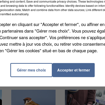
ertising and content; Save and communicate privacy choices. These technologies
and browsing data to offer following functionalities: Identify devices based on infor
eolocation data; Match and combine data from other data sources; Link different de
nsmitted automatically.
ux et c'est une femme, agent technique, qui a été test
pter en cliquant sur "Accepter et fermer", ou affiner en
e a pu être en contact avec des collègues, des profs e
/ou partenaires dans "Gérer mes choix". Vous pouvez éga
inspection académique a voulu empêcher l'annonce de
"Continuer sans accepter". Vos préférences ne s'appliqu
ège n'a pas fermé ses portes mais la loge où elle
uvez mettre à jour vos choix, ou retirer votre consenteme
'ici la fin de la semaine, ni son mari (enseignant), ni
en "Gérer les cookies" situé en bas de chaque page.
Gérer mes choix
Accepter et fermer