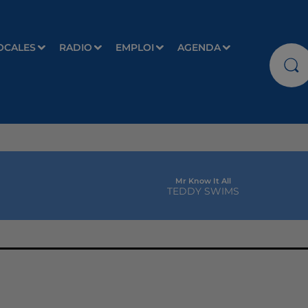
OCALES
RADIO
EMPLOI
AGENDA
Mr Know It All
TEDDY SWIMS