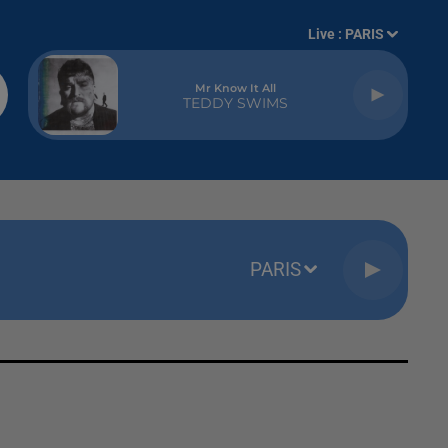
Live :
PARIS
Mr Know It All
TEDDY SWIMS
PARIS