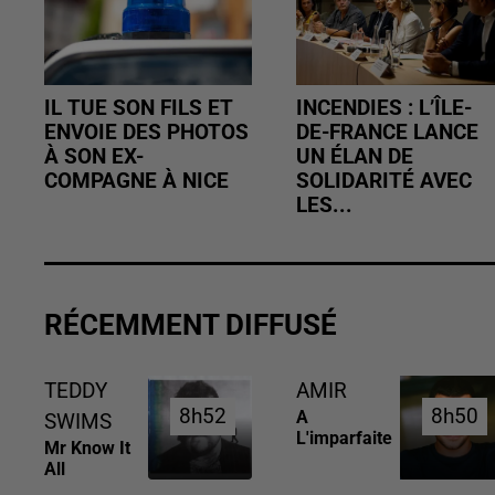
IL TUE SON FILS ET
INCENDIES : L’ÎLE-
ENVOIE DES PHOTOS
DE-FRANCE LANCE
À SON EX-
UN ÉLAN DE
COMPAGNE À NICE
SOLIDARITÉ AVEC
LES...
RÉCEMMENT DIFFUSÉ
TEDDY
AMIR
8h52
8h52
8h50
8h50
A
SWIMS
L'imparfaite
Mr Know It
All