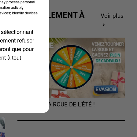
 may process personal
mation actively
vices; Identify devices
ACTUELLEMENT À
Voir plus
GAGNER
ée
 sélectionnant
t
lement refuser
eront que pour
nt à tout
TOURNEZ LA ROUE DE L'ÉTÉ !