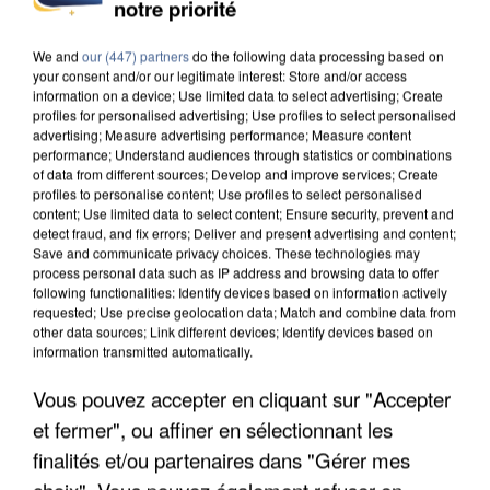
notre priorité
DE SOLIDARITÉ AVEC LES...
We and
our (447) partners
do the following data processing based on
your consent and/or our legitimate interest: Store and/or access
information on a device; Use limited data to select advertising; Create
profiles for personalised advertising; Use profiles to select personalised
advertising; Measure advertising performance; Measure content
performance; Understand audiences through statistics or combinations
of data from different sources; Develop and improve services; Create
profiles to personalise content; Use profiles to select personalised
content; Use limited data to select content; Ensure security, prevent and
detect fraud, and fix errors; Deliver and present advertising and content;
Save and communicate privacy choices. These technologies may
process personal data such as IP address and browsing data to offer
following functionalities: Identify devices based on information actively
requested; Use precise geolocation data; Match and combine data from
other data sources; Link different devices; Identify devices based on
information transmitted automatically.
Vous pouvez accepter en cliquant sur "Accepter
APRÈS TOUTES CES CANICULES, LES REFUGES
et fermer", ou affiner en sélectionnant les
DE FAUNE SAUVAGE SONT...
finalités et/ou partenaires dans "Gérer mes