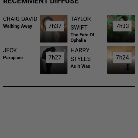
RÉCEMMENT DIFFUSÉ
CRAIG DAVID
TAYLOR
7h37
7h37
7h33
7h33
Walking Away
SWIFT
The Fate Of
Ophelia
JECK
HARRY
7h27
7h27
7h24
7h24
Parapluie
STYLES
As It Was