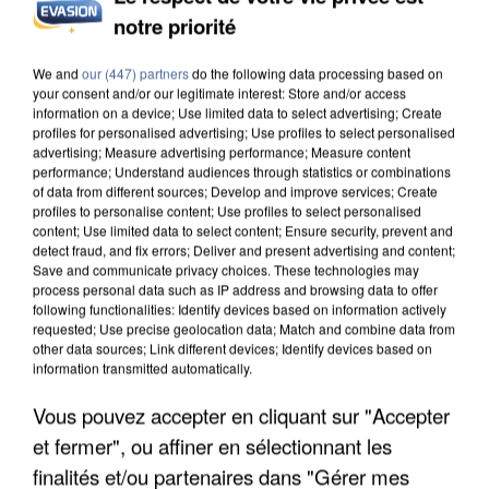
notre priorité
INCENDIES : L’ÎLE-DE-FRANCE LANCE UN ÉLAN
DE SOLIDARITÉ AVEC LES...
We and
our (447) partners
do the following data processing based on
your consent and/or our legitimate interest: Store and/or access
information on a device; Use limited data to select advertising; Create
profiles for personalised advertising; Use profiles to select personalised
advertising; Measure advertising performance; Measure content
performance; Understand audiences through statistics or combinations
of data from different sources; Develop and improve services; Create
profiles to personalise content; Use profiles to select personalised
content; Use limited data to select content; Ensure security, prevent and
detect fraud, and fix errors; Deliver and present advertising and content;
Save and communicate privacy choices. These technologies may
process personal data such as IP address and browsing data to offer
following functionalities: Identify devices based on information actively
requested; Use precise geolocation data; Match and combine data from
other data sources; Link different devices; Identify devices based on
information transmitted automatically.
Vous pouvez accepter en cliquant sur "Accepter
et fermer", ou affiner en sélectionnant les
APRÈS TOUTES CES CANICULES, LES REFUGES
finalités et/ou partenaires dans "Gérer mes
DE FAUNE SAUVAGE SONT...