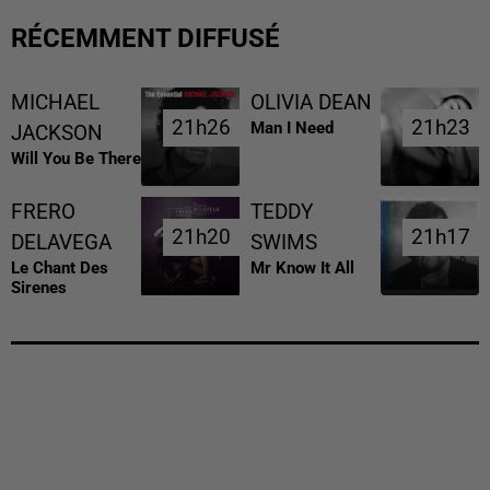
RÉCEMMENT DIFFUSÉ
MICHAEL
OLIVIA DEAN
21h26
21h26
21h23
21h23
Man I Need
JACKSON
Will You Be There
FRERO
TEDDY
21h20
21h20
21h17
21h17
DELAVEGA
SWIMS
Le Chant Des
Mr Know It All
Sirenes