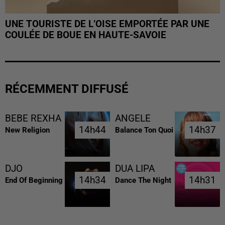
UNE TOURISTE DE L’OISE EMPORTÉE PAR UNE
COULÉE DE BOUE EN HAUTE-SAVOIE
RÉCEMMENT DIFFUSÉ
BEBE REXHA
ANGELE
14h44
14h44
14h37
14h37
New Religion
Balance Ton Quoi
DJO
DUA LIPA
14h34
14h34
14h31
14h31
End Of Beginning
Dance The Night