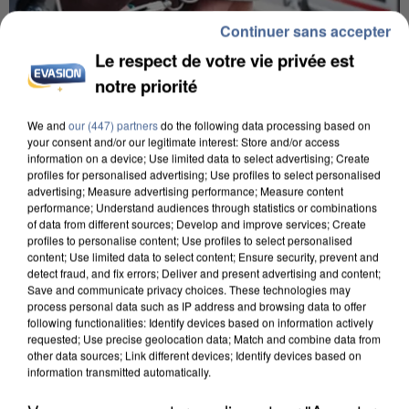
Continuer sans accepter
Le respect de votre vie privée est
notre priorité
We and
our (447) partners
do the following data processing based on
your consent and/or our legitimate interest: Store and/or access
L’UN DES FONDATEURS SUPPOSÉS DE LA DZ
information on a device; Use limited data to select advertising; Create
profiles for personalised advertising; Use profiles to select personalised
MAFIA INTERPELLÉ EN ALGÉRIE
advertising; Measure advertising performance; Measure content
performance; Understand audiences through statistics or combinations
of data from different sources; Develop and improve services; Create
profiles to personalise content; Use profiles to select personalised
content; Use limited data to select content; Ensure security, prevent and
detect fraud, and fix errors; Deliver and present advertising and content;
Save and communicate privacy choices. These technologies may
process personal data such as IP address and browsing data to offer
following functionalities: Identify devices based on information actively
requested; Use precise geolocation data; Match and combine data from
other data sources; Link different devices; Identify devices based on
information transmitted automatically.