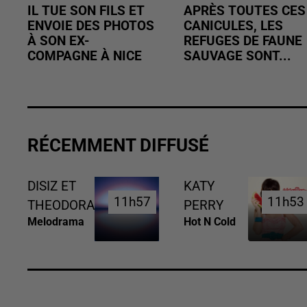
IL TUE SON FILS ET
APRÈS TOUTES CES
ENVOIE DES PHOTOS
CANICULES, LES
À SON EX-
REFUGES DE FAUNE
COMPAGNE À NICE
SAUVAGE SONT...
RÉCEMMENT DIFFUSÉ
DISIZ ET
KATY
11h57
11h57
11h53
11h53
THEODORA
PERRY
Melodrama
Hot N Cold