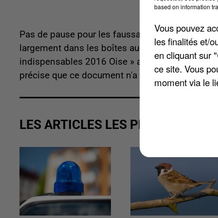
based on information tra
Vous pouvez acce
Pas de pause pour les faussaires. La mairie de 
les finalités et
largement dans les boîtes aux lettres des Nogen
en cliquant sur 
indispensables 2016 Oise » ayant pour illustrat
ce site. Vous po
précise que ce document n'a aucun lien avec les 
moment via le li
LES ARTICLES LES PLUS VUS