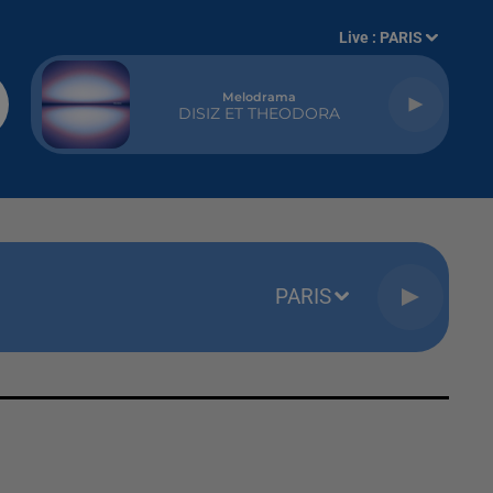
Live :
PARIS
Melodrama
DISIZ ET THEODORA
PARIS