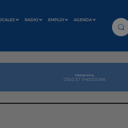
OCALES
RADIO
EMPLOI
AGENDA
Melodrama
DISIZ ET THEODORA