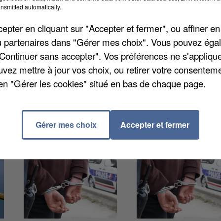
nsmitted automatically.
pter en cliquant sur "Accepter et fermer", ou affiner en
Nogent-sur-Oise affirme qu'une
société diffuse
/ou partenaires dans "Gérer mes choix". Vous pouvez éga
tais un document intitulé « Informations
"Continuer sans accepter". Vos préférences ne s'appliqu
ion la Marianne Républicaine. La mairie nogentaise
uvez mettre à jour vos choix, ou retirer votre consenteme
services administratifs officiels.
en "Gérer les cookies" situé en bas de chaque page.
Gérer mes choix
Accepter et fermer