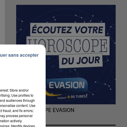
uer sans accepter
erest: Store and/or
tising; Use profiles to
tand audiences through
personalise content; Use
L'HOROSCOPE EVASION
 fraud, and fix errors;
 may process personal
mation actively
vices; Identify devices