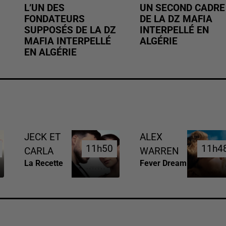
L’UN DES
UN SECOND CADRE
FONDATEURS
DE LA DZ MAFIA
SUPPOSÉS DE LA DZ
INTERPELLÉ EN
MAFIA INTERPELLÉ
ALGÉRIE
EN ALGÉRIE
JECK ET
ALEX
11h50
11h50
11h4
11h4
CARLA
WARREN
La Recette
Fever Dream