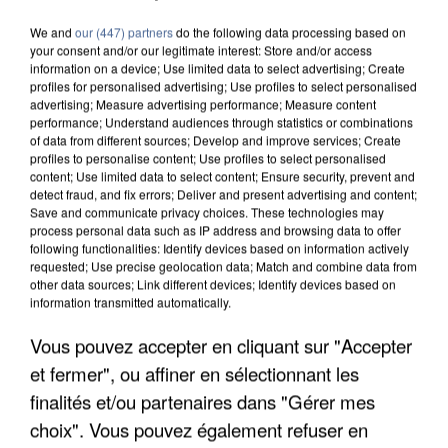
We and
our (447) partners
do the following data processing based on
your consent and/or our legitimate interest: Store and/or access
information on a device; Use limited data to select advertising; Create
profiles for personalised advertising; Use profiles to select personalised
advertising; Measure advertising performance; Measure content
performance; Understand audiences through statistics or combinations
of data from different sources; Develop and improve services; Create
profiles to personalise content; Use profiles to select personalised
content; Use limited data to select content; Ensure security, prevent and
detect fraud, and fix errors; Deliver and present advertising and content;
Save and communicate privacy choices. These technologies may
process personal data such as IP address and browsing data to offer
following functionalities: Identify devices based on information actively
requested; Use precise geolocation data; Match and combine data from
other data sources; Link different devices; Identify devices based on
information transmitted automatically.
Vous pouvez accepter en cliquant sur "Accepter
APRÈS TOUTES CES CANICULES, LES REFUGES
DE FAUNE SAUVAGE SONT...
et fermer", ou affiner en sélectionnant les
finalités et/ou partenaires dans "Gérer mes
choix". Vous pouvez également refuser en