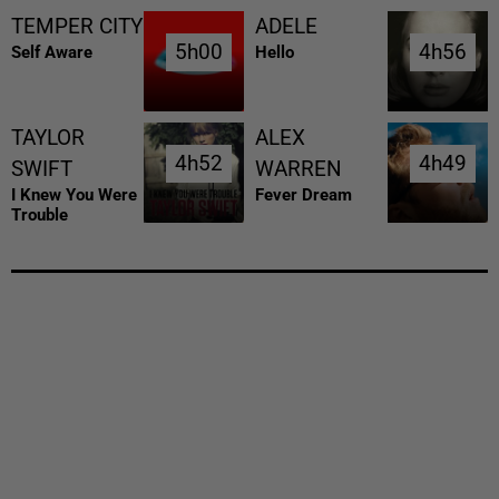
TEMPER CITY
ADELE
5h00
5h00
4h56
4h56
Self Aware
Hello
TAYLOR
ALEX
4h52
4h52
4h49
4h49
SWIFT
WARREN
I Knew You Were
Fever Dream
Trouble