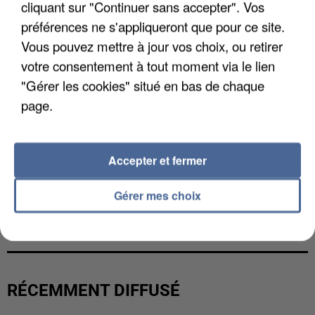
cliquant sur "Continuer sans accepter". Vos
préférences ne s'appliqueront que pour ce site.
Vous pouvez mettre à jour vos choix, ou retirer
votre consentement à tout moment via le lien
"Gérer les cookies" situé en bas de chaque
page.
Accepter et fermer
Gérer mes choix
L’UN DES FONDATEURS SUPPOSÉS DE LA DZ
MAFIA INTERPELLÉ EN ALGÉRIE
RÉCEMMENT DIFFUSÉ