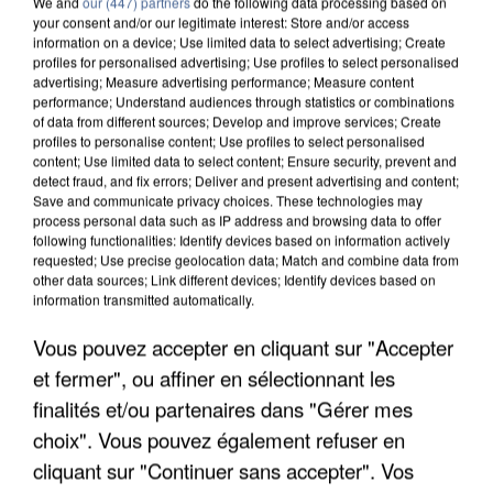
We and
our (447) partners
do the following data processing based on
your consent and/or our legitimate interest: Store and/or access
information on a device; Use limited data to select advertising; Create
profiles for personalised advertising; Use profiles to select personalised
advertising; Measure advertising performance; Measure content
performance; Understand audiences through statistics or combinations
of data from different sources; Develop and improve services; Create
profiles to personalise content; Use profiles to select personalised
content; Use limited data to select content; Ensure security, prevent and
detect fraud, and fix errors; Deliver and present advertising and content;
Save and communicate privacy choices. These technologies may
process personal data such as IP address and browsing data to offer
following functionalities: Identify devices based on information actively
requested; Use precise geolocation data; Match and combine data from
other data sources; Link different devices; Identify devices based on
information transmitted automatically.
APRÈS TOUTES CES CANICULES, LES REFUGES
DE FAUNE SAUVAGE SONT...
Vous pouvez accepter en cliquant sur "Accepter
et fermer", ou affiner en sélectionnant les
finalités et/ou partenaires dans "Gérer mes
choix". Vous pouvez également refuser en
cliquant sur "Continuer sans accepter". Vos