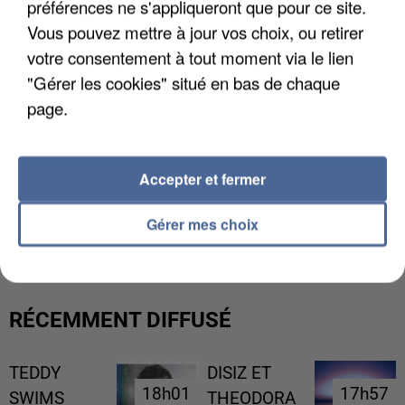
préférences ne s'appliqueront que pour ce site.
Vous pouvez mettre à jour vos choix, ou retirer
votre consentement à tout moment via le lien
"Gérer les cookies" situé en bas de chaque
page.
Accepter et fermer
L’UN DES FONDATEURS SUPPOSÉS DE LA DZ
Gérer mes choix
MAFIA INTERPELLÉ EN ALGÉRIE
RÉCEMMENT DIFFUSÉ
TEDDY
DISIZ ET
18h01
18h01
17h57
17h57
SWIMS
THEODORA