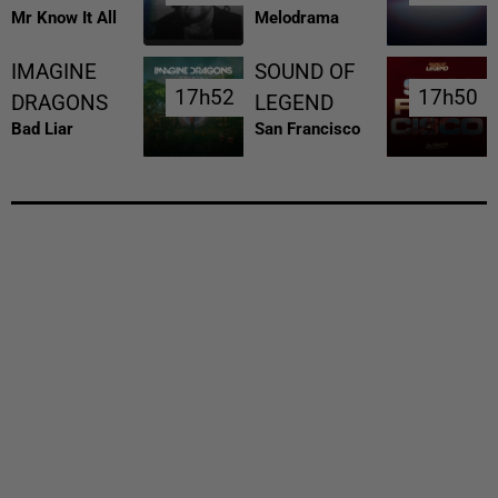
Mr Know It All
Melodrama
IMAGINE
SOUND OF
17h52
17h52
17h50
17h50
DRAGONS
LEGEND
Bad Liar
San Francisco