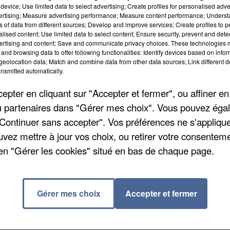
device; Use limited data to select advertising; Create profiles for personalised adver
vertising; Measure advertising performance; Measure content performance; Unders
ns of data from different sources; Develop and improve services; Create profiles to 
alised content; Use limited data to select content; Ensure security, prevent and detect
ertising and content; Save and communicate privacy choices. These technologies
and browsing data to offer following functionalities: Identify devices based on infor
eolocation data; Match and combine data from other data sources; Link different de
nsmitted automatically.
pter en cliquant sur "Accepter et fermer", ou affiner en
/ou partenaires dans "Gérer mes choix". Vous pouvez éga
"Continuer sans accepter". Vos préférences ne s'appliqu
uvez mettre à jour vos choix, ou retirer votre consenteme
de prison. Les faits se sont déroulés samedi lorsq
en "Gérer les cookies" situé en bas de chaque page.
 se trouvait ivre et assis sur un banc. L'homme âgé de 
 même craché sur un soldat du feu. Lorsque les
s et s'est montré une nouvelle fois violent. Ces dernie
Gérer mes choix
Accepter et fermer
sion électrique.