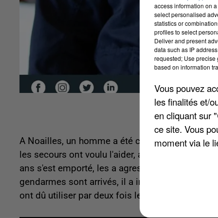
access information on a 
select personalised ad
statistics or combinatio
profiles to select person
Deliver and present adv
data such as IP address 
requested; Use precise g
based on information tra
Vous pouvez acce
les finalités et
en cliquant sur 
ce site. Vous po
A Noailles, un homme a été condamné à 17 mois 
moment via le li
les secours ont voulu l'aider, alors que celui-ci
ans s'est emporté, les a agressés, frappés et a
gendarmes sont arrivés, il a insulté les militaire
ont dû utiliser par deux fois leur pistolet à impul