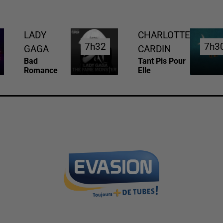
LADY
CHARLOTTE
7h32
7h32
7h3
7h3
GAGA
CARDIN
Bad
Tant Pis Pour
Romance
Elle