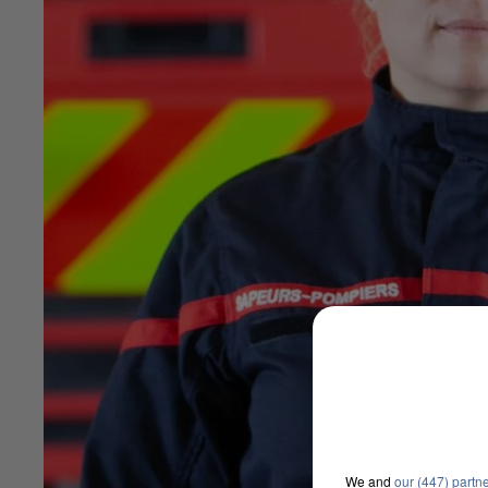
We and
our (447) partn