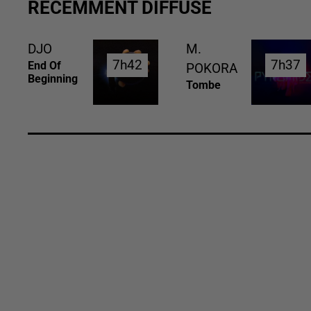
RÉCEMMENT DIFFUSÉ
DJO
M.
7h42
7h42
7h37
7h37
End Of
POKORA
Beginning
Tombe