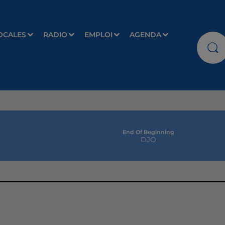
OCALES
RADIO
EMPLOI
AGENDA
End Of Beginning
DJO