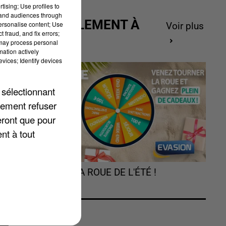
tising; Use profiles to
tand audiences through
ACTUELLEMENT À
personalise content; Use
Voir plus
 fraud, and fix errors;
GAGNER
 may process personal
mation actively
vices; Identify devices
 sélectionnant
lement refuser
eront que pour
nt à tout
ue
36
TOURNEZ LA ROUE DE L'ÉTÉ !
rs