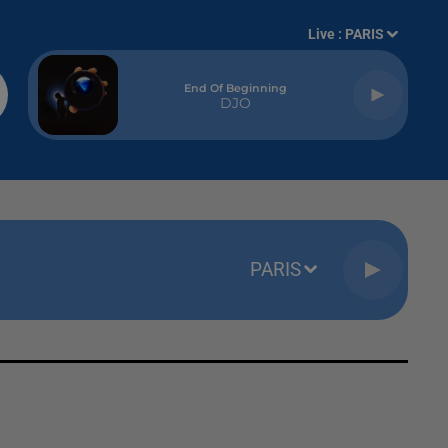
Live :
PARIS
End Of Beginning
DJO
PARIS