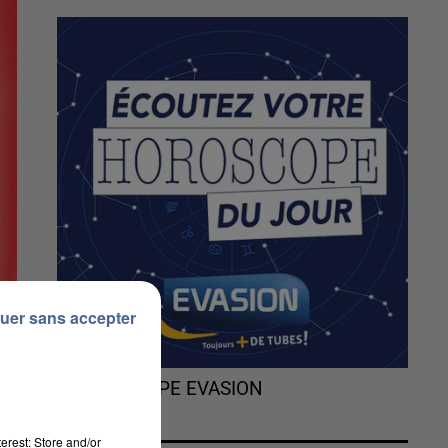
uer sans accepter
L'HOROSCOPE EVASION
erest: Store and/or