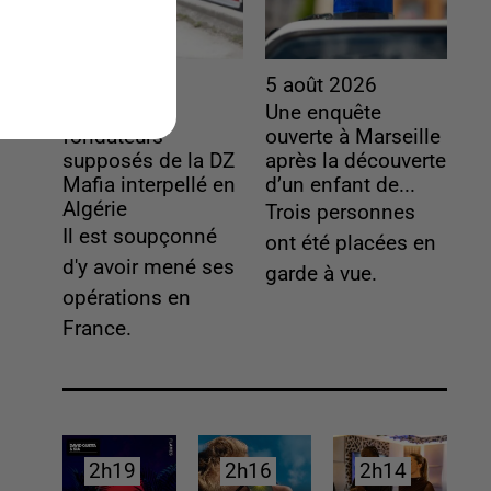
5 août 2026
5 août 2026
L’un des
Une enquête
fondateurs
ouverte à Marseille
supposés de la DZ
après la découverte
Mafia interpellé en
d’un enfant de...
Algérie
Trois personnes
Il est soupçonné
ont été placées en
d'y avoir mené ses
garde à vue.
opérations en
France.
2h19
2h19
2h16
2h16
2h14
2h14