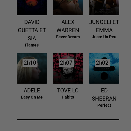
DAVID
ALEX
JUNGELI ET
GUETTA ET
WARREN
EMMA
Fever Dream
Juste Un Peu
SIA
Flames
2h10
2h10
2h07
2h07
2h02
2h02
ADELE
TOVE LO
ED
Easy On Me
Habits
SHEERAN
Perfect