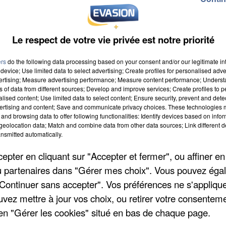
Le respect de votre vie privée est notre priorité
ers
do the following data processing based on your consent and/or our legitimate int
device; Use limited data to select advertising; Create profiles for personalised adver
vertising; Measure advertising performance; Measure content performance; Unders
ns of data from different sources; Develop and improve services; Create profiles to 
 à 9h00
alised content; Use limited data to select content; Ensure security, prevent and detect
ertising and content; Save and communicate privacy choices. These technologies
 à 19h59
and browsing data to offer following functionalities: Identify devices based on infor
eolocation data; Match and combine data from other data sources; Link different de
nsmitted automatically.
6 rue Jean Monnet
pter en cliquant sur "Accepter et fermer", ou affiner en
/ou partenaires dans "Gérer mes choix". Vous pouvez éga
"Continuer sans accepter". Vos préférences ne s'appliqu
uvez mettre à jour vos choix, ou retirer votre consenteme
en "Gérer les cookies" situé en bas de chaque page.