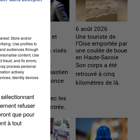
6 août 2026
6 août 2026
Gabriel Attal et
Une touriste de
erest: Store and/or
Raphaël
l’Oise emportée par
tising; Use profiles to
tand audiences through
Glucksmann visés
une coulée de boue
personalise content; Use
par des
en Haute-Savoie
 fraud, and fix errors;
ingérences...
Son corps a été
 may process personal
Sollicité, Sébastien
mation actively
retrouvé à cinq
vices; Identify devices
Lecornu annonce
kilomètres de là.
un "travail
 sélectionnant
commun" avec les
lement refuser
partis à la rentrée.
eront que pour
nt à tout