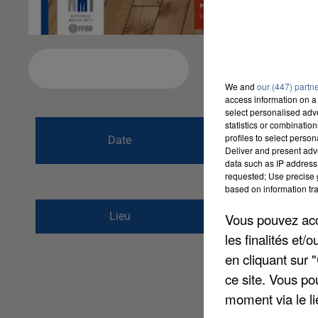
Ajouter à votre calendrier
We and
our (447) partn
access information on a 
select personalised ad
statistics or combinatio
du
29 mars 2016
profiles to select person
Date
Deliver and present adv
au
29 mars 2016
data such as IP address 
requested; Use precise g
based on information tra
Halle Jean Cochet, 
Lieu
Vous pouvez acce
28000
Chartres
les finalités et
en cliquant sur 
ce site. Vous po
moment via le li