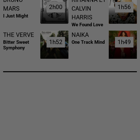
BRUNO
RIHANNA ET
2h00
2h00
1h56
1h56
MARS
CALVIN
I Just Might
HARRIS
We Found Love
THE VERVE
NAIKA
1h52
1h52
1h49
1h49
Bitter Sweet
One Track Mind
Symphony