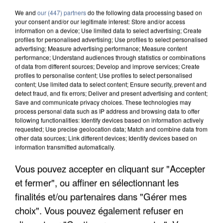
We and
our (447) partners
do the following data processing based on
your consent and/or our legitimate interest: Store and/or access
information on a device; Use limited data to select advertising; Create
profiles for personalised advertising; Use profiles to select personalised
advertising; Measure advertising performance; Measure content
performance; Understand audiences through statistics or combinations
of data from different sources; Develop and improve services; Create
profiles to personalise content; Use profiles to select personalised
content; Use limited data to select content; Ensure security, prevent and
detect fraud, and fix errors; Deliver and present advertising and content;
Save and communicate privacy choices. These technologies may
process personal data such as IP address and browsing data to offer
following functionalities: Identify devices based on information actively
requested; Use precise geolocation data; Match and combine data from
other data sources; Link different devices; Identify devices based on
information transmitted automatically.
APRÈS TOUTES CES CANICULES, LES REFUGES
Vous pouvez accepter en cliquant sur "Accepter
DE FAUNE SAUVAGE SONT...
et fermer", ou affiner en sélectionnant les
finalités et/ou partenaires dans "Gérer mes
choix". Vous pouvez également refuser en