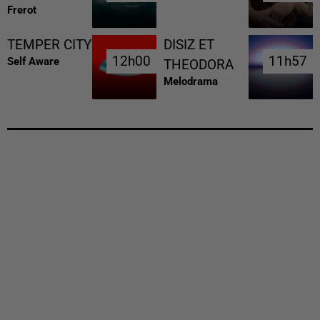
Frerot
TEMPER CITY
DISIZ ET
12h00
12h00
11h57
11h57
Self Aware
THEODORA
Melodrama