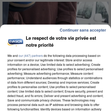
Continuer sans accepter
Le respect de votre vie privée est
notre priorité
We and
our (447) partners
do the following data processing based on
your consent and/or our legitimate interest: Store and/or access
information on a device; Use limited data to select advertising; Create
profiles for personalised advertising; Use profiles to select personalised
advertising; Measure advertising performance; Measure content
performance; Understand audiences through statistics or combinations
of data from different sources; Develop and improve services; Create
L’UN DES FONDATEURS SUPPOSÉS DE LA DZ
profiles to personalise content; Use profiles to select personalised
content; Use limited data to select content; Ensure security, prevent and
MAFIA INTERPELLÉ EN ALGÉRIE
detect fraud, and fix errors; Deliver and present advertising and content;
Save and communicate privacy choices. These technologies may
process personal data such as IP address and browsing data to offer
following functionalities: Identify devices based on information actively