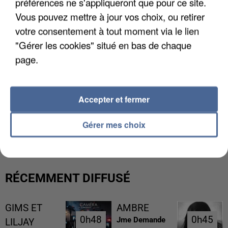
préférences ne s'appliqueront que pour ce site.
Vous pouvez mettre à jour vos choix, ou retirer
votre consentement à tout moment via le lien
"Gérer les cookies" situé en bas de chaque
page.
Accepter et fermer
UNE TOURISTE DE L’OISE EMPORTÉE PAR UNE
COULÉE DE BOUE EN HAUTE-SAVOIE
Gérer mes choix
RÉCEMMENT DIFFUSÉ
GIMS ET
AMBRE
0h48
0h48
0h45
0h45
Jme Demande
LILJAY