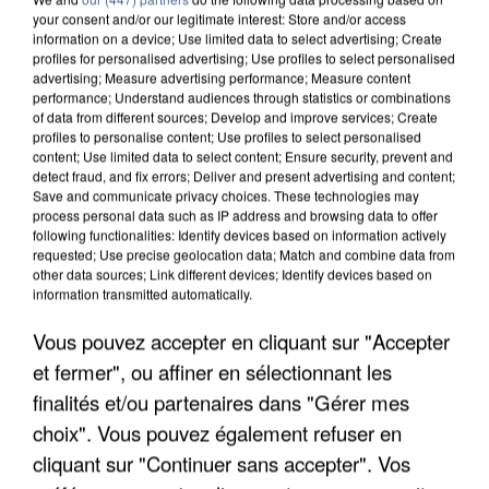
your consent and/or our legitimate interest: Store and/or access
information on a device; Use limited data to select advertising; Create
profiles for personalised advertising; Use profiles to select personalised
advertising; Measure advertising performance; Measure content
performance; Understand audiences through statistics or combinations
of data from different sources; Develop and improve services; Create
profiles to personalise content; Use profiles to select personalised
content; Use limited data to select content; Ensure security, prevent and
detect fraud, and fix errors; Deliver and present advertising and content;
Save and communicate privacy choices. These technologies may
process personal data such as IP address and browsing data to offer
following functionalities: Identify devices based on information actively
requested; Use precise geolocation data; Match and combine data from
other data sources; Link different devices; Identify devices based on
information transmitted automatically.
UN SECOND CADRE DE LA DZ MAFIA
INTERPELLÉ EN ALGÉRIE
Vous pouvez accepter en cliquant sur "Accepter
et fermer", ou affiner en sélectionnant les
finalités et/ou partenaires dans "Gérer mes
choix". Vous pouvez également refuser en
cliquant sur "Continuer sans accepter". Vos