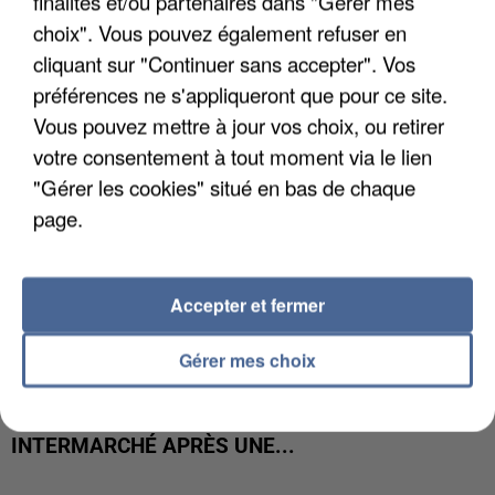
finalités et/ou partenaires dans "Gérer mes
COULÉE DE BOUE EN HAUTE-SAVOIE
choix". Vous pouvez également refuser en
cliquant sur "Continuer sans accepter". Vos
préférences ne s'appliqueront que pour ce site.
Vous pouvez mettre à jour vos choix, ou retirer
votre consentement à tout moment via le lien
"Gérer les cookies" situé en bas de chaque
page.
Accepter et fermer
Gérer mes choix
LES DONNÉES DE 300 000 CLIENTS DÉROBÉES À
INTERMARCHÉ APRÈS UNE...