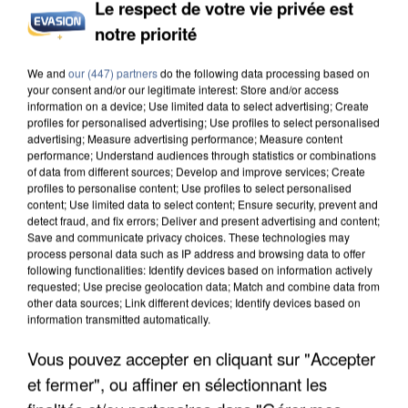
Le respect de votre vie privée est
notre priorité
UN SECOND CADRE DE LA DZ MAFIA
We and
our (447) partners
do the following data processing based on
INTERPELLÉ EN ALGÉRIE
your consent and/or our legitimate interest: Store and/or access
information on a device; Use limited data to select advertising; Create
profiles for personalised advertising; Use profiles to select personalised
advertising; Measure advertising performance; Measure content
performance; Understand audiences through statistics or combinations
of data from different sources; Develop and improve services; Create
profiles to personalise content; Use profiles to select personalised
content; Use limited data to select content; Ensure security, prevent and
detect fraud, and fix errors; Deliver and present advertising and content;
Save and communicate privacy choices. These technologies may
process personal data such as IP address and browsing data to offer
following functionalities: Identify devices based on information actively
requested; Use precise geolocation data; Match and combine data from
other data sources; Link different devices; Identify devices based on
information transmitted automatically.
Vous pouvez accepter en cliquant sur "Accepter
et fermer", ou affiner en sélectionnant les
UNE TOURISTE DE L’OISE EMPORTÉE PAR UNE