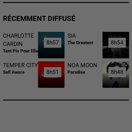
RÉCEMMENT DIFFUSÉ
CHARLOTTE
SIA
8h57
8h57
8h54
8h54
The Greatest
CARDIN
Tant Pis Pour Elle
TEMPER CITY
NOA MOON
8h51
8h51
8h48
8h48
Self Aware
Paradise