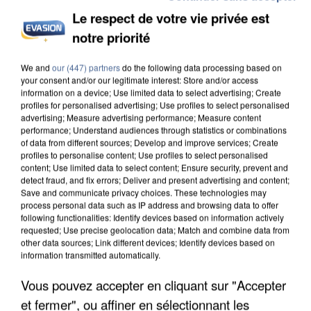
Le respect de votre vie privée est
notre priorité
INCENDIES : L’ÎLE-DE-FRANCE LANCE UN ÉLAN
We and
our (447) partners
do the following data processing based on
DE SOLIDARITÉ AVEC LES...
your consent and/or our legitimate interest: Store and/or access
information on a device; Use limited data to select advertising; Create
profiles for personalised advertising; Use profiles to select personalised
advertising; Measure advertising performance; Measure content
performance; Understand audiences through statistics or combinations
of data from different sources; Develop and improve services; Create
profiles to personalise content; Use profiles to select personalised
content; Use limited data to select content; Ensure security, prevent and
detect fraud, and fix errors; Deliver and present advertising and content;
Save and communicate privacy choices. These technologies may
process personal data such as IP address and browsing data to offer
following functionalities: Identify devices based on information actively
requested; Use precise geolocation data; Match and combine data from
other data sources; Link different devices; Identify devices based on
information transmitted automatically.
Vous pouvez accepter en cliquant sur "Accepter
et fermer", ou affiner en sélectionnant les