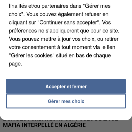
finalités et/ou partenaires dans "Gérer mes
APRÈS TOUTES CES CANICULES, LES REFUGES
DE FAUNE SAUVAGE SONT...
choix". Vous pouvez également refuser en
cliquant sur "Continuer sans accepter". Vos
préférences ne s'appliqueront que pour ce site.
Vous pouvez mettre à jour vos choix, ou retirer
votre consentement à tout moment via le lien
"Gérer les cookies" situé en bas de chaque
page.
Accepter et fermer
Gérer mes choix
L’UN DES FONDATEURS SUPPOSÉS DE LA DZ
MAFIA INTERPELLÉ EN ALGÉRIE