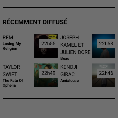
RÉCEMMENT DIFFUSÉ
REM
JOSEPH
22h55
22h55
22h53
22h53
Losing My
KAMEL ET
Religion
JULIEN DORE
Beau
TAYLOR
KENDJI
22h49
22h49
22h46
22h46
SWIFT
GIRAC
The Fate Of
Andalouse
Ophelia