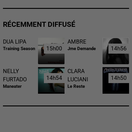
RÉCEMMENT DIFFUSÉ
DUA LIPA
AMBRE
15h00
15h00
14h56
14h56
Training Season
Jme Demande
NELLY
CLARA
14h54
14h54
14h50
14h50
FURTADO
LUCIANI
Maneater
Le Reste