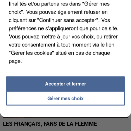
finalités et/ou partenaires dans "Gérer mes
choix". Vous pouvez également refuser en
LES DONNÉES DE 300 000 CLIENTS DÉROBÉES À
INTERMARCHÉ APRÈS UNE...
cliquant sur "Continuer sans accepter". Vos
préférences ne s'appliqueront que pour ce site.
Vous pouvez mettre à jour vos choix, ou retirer
votre consentement à tout moment via le lien
"Gérer les cookies" situé en bas de chaque
page.
Accepter et fermer
Gérer mes choix
LES FRANÇAIS, FANS DE LA FLEMME