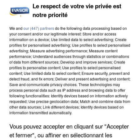
Le respect de votre vie privée est
notre priorité
We and
our (447) partners
do the following data processing based on
UNE TOURISTE DE L’OISE EMPORTÉE PAR UNE
your consent and/or our legitimate interest: Store and/or access
COULÉE DE BOUE EN HAUTE-SAVOIE
information on a device; Use limited data to select advertising; Create
profiles for personalised advertising; Use profiles to select personalised
advertising; Measure advertising performance; Measure content
performance; Understand audiences through statistics or combinations
of data from different sources; Develop and improve services; Create
profiles to personalise content; Use profiles to select personalised
content; Use limited data to select content; Ensure security, prevent and
detect fraud, and fix errors; Deliver and present advertising and content;
Save and communicate privacy choices. These technologies may
process personal data such as IP address and browsing data to offer
following functionalities: Identify devices based on information actively
requested; Use precise geolocation data; Match and combine data from
other data sources; Link different devices; Identify devices based on
information transmitted automatically.
Vous pouvez accepter en cliquant sur "Accepter
et fermer", ou affiner en sélectionnant les