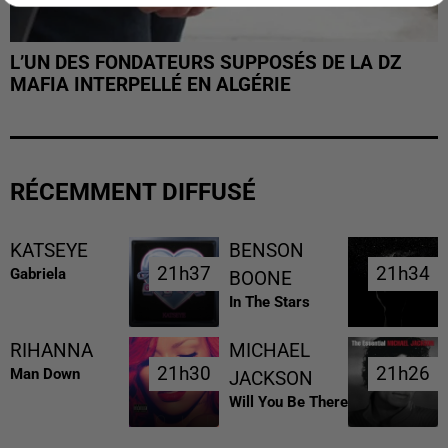
L’UN DES FONDATEURS SUPPOSÉS DE LA DZ
MAFIA INTERPELLÉ EN ALGÉRIE
RÉCEMMENT DIFFUSÉ
KATSEYE
BENSON
21h37
21h37
21h34
21h34
Gabriela
BOONE
In The Stars
RIHANNA
MICHAEL
21h30
21h30
21h26
21h26
Man Down
JACKSON
Will You Be There