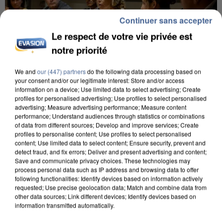
Continuer sans accepter
Le respect de votre vie privée est
notre priorité
We and
our (447) partners
do the following data processing based on
your consent and/or our legitimate interest: Store and/or access
information on a device; Use limited data to select advertising; Create
INCENDIES : L’ÎLE-DE-FRANCE LANCE UN ÉLAN
profiles for personalised advertising; Use profiles to select personalised
DE SOLIDARITÉ AVEC LES...
advertising; Measure advertising performance; Measure content
performance; Understand audiences through statistics or combinations
of data from different sources; Develop and improve services; Create
profiles to personalise content; Use profiles to select personalised
content; Use limited data to select content; Ensure security, prevent and
detect fraud, and fix errors; Deliver and present advertising and content;
Save and communicate privacy choices. These technologies may
process personal data such as IP address and browsing data to offer
following functionalities: Identify devices based on information actively
requested; Use precise geolocation data; Match and combine data from
other data sources; Link different devices; Identify devices based on
information transmitted automatically.