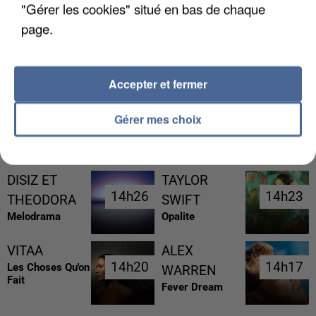
"Gérer les cookies" situé en bas de chaque
page.
LES FRANÇAIS, FANS DE LA FLEMME
Accepter et fermer
Gérer mes choix
RÉCEMMENT DIFFUSÉ
DISIZ ET
TAYLOR
14h26
14h26
14h23
14h23
THEODORA
SWIFT
Melodrama
Opalite
VITAA
ALEX
14h20
14h20
14h17
14h17
Les Choses Qu'on
WARREN
Fait
Fever Dream