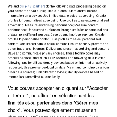
We and
our (447) partners
do the following data processing based on
your consent and/or our legitimate interest: Store and/or access
information on a device; Use limited data to select advertising; Create
profiles for personalised advertising; Use profiles to select personalised
advertising; Measure advertising performance; Measure content
performance; Understand audiences through statistics or combinations
of data from different sources; Develop and improve services; Create
profiles to personalise content; Use profiles to select personalised
content; Use limited data to select content; Ensure security, prevent and
detect fraud, and fix errors; Deliver and present advertising and content;
Save and communicate privacy choices. These technologies may
process personal data such as IP address and browsing data to offer
following functionalities: Identify devices based on information actively
requested; Use precise geolocation data; Match and combine data from
other data sources; Link different devices; Identify devices based on
information transmitted automatically.
UN SECOND CADRE DE LA DZ MAFIA
Vous pouvez accepter en cliquant sur "Accepter
INTERPELLÉ EN ALGÉRIE
et fermer", ou affiner en sélectionnant les
finalités et/ou partenaires dans "Gérer mes
choix". Vous pouvez également refuser en