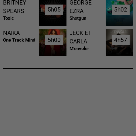
BRITNEY
GEORGE
5h05
5h05
5h02
5h02
SPEARS
EZRA
Toxic
Shotgun
NAIKA
JECK ET
5h00
5h00
4h57
4h57
One Track Mind
CARLA
M'envoler