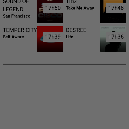
SOUND OF
TIBZ
17h50
17h50
17h48
17h48
Take Me Away
LEGEND
San Francisco
TEMPER CITY
DES'REE
17h39
17h39
17h36
17h36
Self Aware
Life