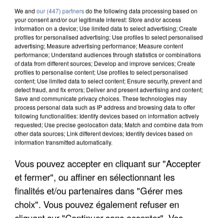
We and
our (447) partners
do the following data processing based on
your consent and/or our legitimate interest: Store and/or access
information on a device; Use limited data to select advertising; Create
profiles for personalised advertising; Use profiles to select personalised
advertising; Measure advertising performance; Measure content
performance; Understand audiences through statistics or combinations
of data from different sources; Develop and improve services; Create
profiles to personalise content; Use profiles to select personalised
content; Use limited data to select content; Ensure security, prevent and
detect fraud, and fix errors; Deliver and present advertising and content;
Save and communicate privacy choices. These technologies may
process personal data such as IP address and browsing data to offer
following functionalities: Identify devices based on information actively
requested; Use precise geolocation data; Match and combine data from
other data sources; Link different devices; Identify devices based on
information transmitted automatically.
APRÈS TOUTES CES CANICULES, LES REFUGES
Vous pouvez accepter en cliquant sur "Accepter
DE FAUNE SAUVAGE SONT...
et fermer", ou affiner en sélectionnant les
finalités et/ou partenaires dans "Gérer mes
choix". Vous pouvez également refuser en
cliquant sur "Continuer sans accepter". Vos