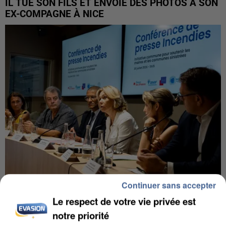
IL TUE SON FILS ET ENVOIE DES PHOTOS À SON
EX-COMPAGNE À NICE
Continuer sans accepter
INCENDIES : L’ÎLE-DE-FRANCE LANCE UN ÉLAN
Le respect de votre vie privée est
DE SOLIDARITÉ AVEC LES...
notre priorité