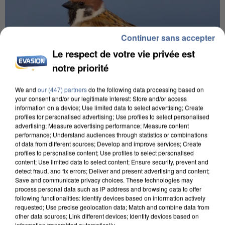
Continuer sans accepter
Le respect de votre vie privée est
notre priorité
We and
our (447) partners
do the following data processing based on
your consent and/or our legitimate interest: Store and/or access
information on a device; Use limited data to select advertising; Create
profiles for personalised advertising; Use profiles to select personalised
advertising; Measure advertising performance; Measure content
APRÈS TOUTES CES CANICULES, LES REFUGES
performance; Understand audiences through statistics or combinations
DE FAUNE SAUVAGE SONT...
of data from different sources; Develop and improve services; Create
profiles to personalise content; Use profiles to select personalised
content; Use limited data to select content; Ensure security, prevent and
detect fraud, and fix errors; Deliver and present advertising and content;
Save and communicate privacy choices. These technologies may
process personal data such as IP address and browsing data to offer
following functionalities: Identify devices based on information actively
requested; Use precise geolocation data; Match and combine data from
other data sources; Link different devices; Identify devices based on
information transmitted automatically.