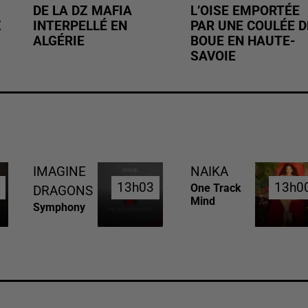
DE LA DZ MAFIA
L’OISE EMPORTÉE
Z
INTERPELLÉ EN
PAR UNE COULÉE D
ALGÉRIE
BOUE EN HAUTE-
SAVOIE
IMAGINE
NAIKA
6
6
13h03
13h03
13h0
13h0
One Track
DRAGONS
Mind
Symphony