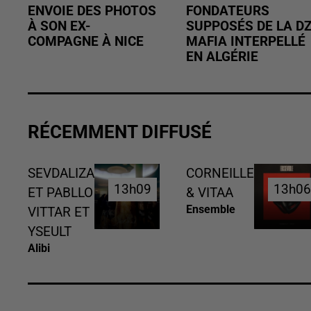
ENVOIE DES PHOTOS
FONDATEURS
À SON EX-
SUPPOSÉS DE LA D
COMPAGNE À NICE
MAFIA INTERPELLÉ
EN ALGÉRIE
RÉCEMMENT DIFFUSÉ
SEVDALIZA
CORNEILLE
13h09
13h09
13h0
13h0
ET PABLLO
& VITAA
Ensemble
VITTAR ET
YSEULT
Alibi