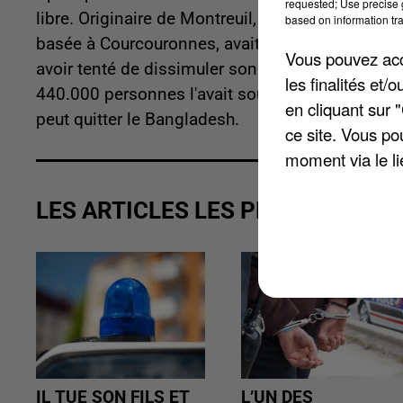
requested; Use precise g
libre. Originaire de Montreuil, le jeune homme 
based on information tra
basée à Courcouronnes, avait été emprisonné pour
Vous pouvez acce
avoir tenté de dissimuler son identité. Une pétiti
les finalités et
440.000 personnes l'avait soutenue. Moussa Ibn 
en cliquant sur 
peut quitter le Bangladesh.
ce site. Vous po
moment via le li
LES ARTICLES LES PLUS VUS
IL TUE SON FILS ET
L’UN DES