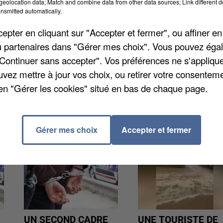
eolocation data; Match and combine data from other data sources; Link different de
de l'association musulmane controversée BarakaCity,
nsmitted automatically.
 ne pas s'être déclaré à son entrée sur le territoire 
pter en cliquant sur "Accepter et fermer", ou affiner en
on avait été lancée pour obtenir sa libération. Plus de
/ou partenaires dans "Gérer mes choix". Vous pouvez éga
Yacoub a été placé en liberté conditionnelle, et ne
"Continuer sans accepter". Vos préférences ne s'appliqu
uvez mettre à jour vos choix, ou retirer votre consenteme
en "Gérer les cookies" situé en bas de chaque page.
Gérer mes choix
Accepter et fermer
UN SECOND CADRE
UNE TOURISTE DE