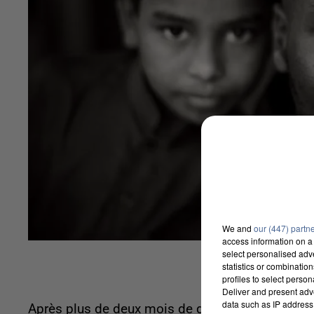
We and
our (447) partn
access information on a 
select personalised ad
statistics or combinatio
profiles to select person
Deliver and present adv
data such as IP address 
Après plus de deux mois de détention au Bangla