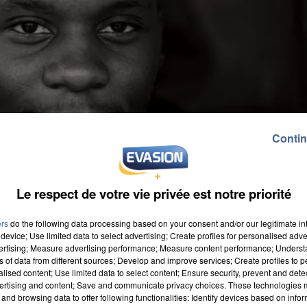
Contin
Le respect de votre vie privée est notre priorité
ers
do the following data processing based on your consent and/or our legitimate int
device; Use limited data to select advertising; Create profiles for personalised adver
vertising; Measure advertising performance; Measure content performance; Unders
ns of data from different sources; Develop and improve services; Create profiles to 
alised content; Use limited data to select content; Ensure security, prevent and detect
ertising and content; Save and communicate privacy choices. These technologies
and browsing data to offer following functionalities: Identify devices based on infor
desh, l'humanitaire français Moussa Ibn Yacoub est