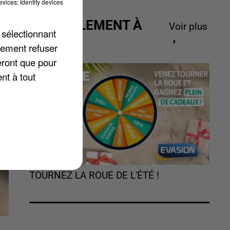
vices; Identify devices
ACTUELLEMENT À
et
Voir plus
 sélectionnant
GAGNER
lement refuser
eront que pour
nt à tout
TOURNEZ LA ROUE DE L'ÉTÉ !