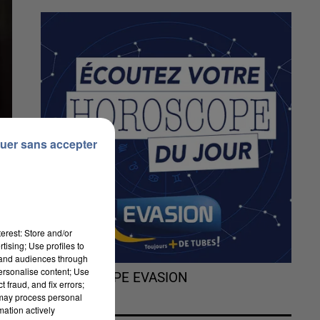
uer sans accepter
erest: Store and/or
tising; Use profiles to
tand audiences through
personalise content; Use
L'HOROSCOPE EVASION
 fraud, and fix errors;
 may process personal
mation actively