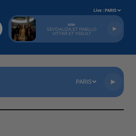
Live :
PARIS
Alibi
SEVDALIZA ET PABLLO
VITTAR ET YSEULT
PARIS