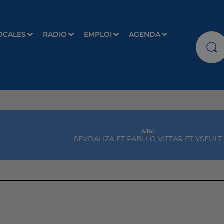
OCALES
RADIO
EMPLOI
AGENDA
Alibi
SEVDALIZA ET PABLLO VITTAR ET YSEULT