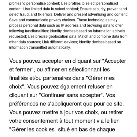
profiles to personalise content; Use profiles to select personalised
content; Use limited data to select content; Ensure security, prevent and
detect fraud, and fix errors; Deliver and present advertising and content;
Save and communicate privacy choices. These technologies may
process personal data such as IP address and browsing data to offer
following functionalities: Identify devices based on information actively
requested; Use precise geolocation data; Match and combine data from
other data sources; Link different devices; Identify devices based on
information transmitted automatically.
Vous pouvez accepter en cliquant sur "Accepter
et fermer", ou affiner en sélectionnant les
finalités et/ou partenaires dans "Gérer mes
6 août 2026
choix". Vous pouvez également refuser en
Une touriste de l’Oise emportée par une coulée de
boue en Haute-Savoie
cliquant sur "Continuer sans accepter". Vos
Son corps a été retrouvé à cinq kilomètres de là.
préférences ne s'appliqueront que pour ce site.
Vous pouvez mettre à jour vos choix, ou retirer
votre consentement à tout moment via le lien
"Gérer les cookies" situé en bas de chaque