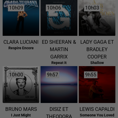
10h09
10h09
10h06
10h06
10h03
10h03
CLARA LUCIANI
ED SHEERAN &
LADY GAGA ET
Respire Encore
MARTIN
BRADLEY
GARRIX
COOPER
Repeat It
Shallow
10h00
10h00
9h57
9h57
9h55
9h55
BRUNO MARS
DISIZ ET
LEWIS CAPALDI
I Just Might
Someone You Loved
THEODORA