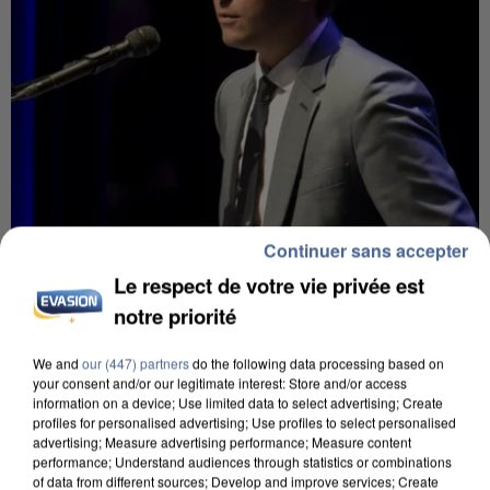
Continuer sans accepter
6 août 2026
Le respect de votre vie privée est
Gabriel Attal et Raphaël Glucksmann visés par des
notre priorité
ingérences...
Sollicité, Sébastien Lecornu annonce un "travail
We and
our (447) partners
do the following data processing based on
commun" avec les partis à la rentrée.
your consent and/or our legitimate interest: Store and/or access
information on a device; Use limited data to select advertising; Create
profiles for personalised advertising; Use profiles to select personalised
advertising; Measure advertising performance; Measure content
performance; Understand audiences through statistics or combinations
of data from different sources; Develop and improve services; Create