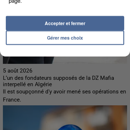
page.
Accepter et fermer
Gérer mes choix
5 août 2026
L’un des fondateurs supposés de la DZ Mafia
interpellé en Algérie
Il est soupçonné d'y avoir mené ses opérations en
France.