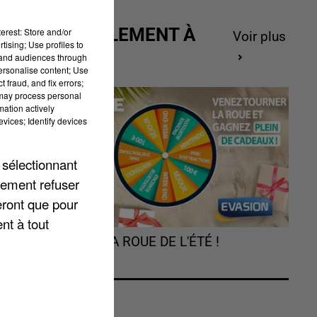
ACTUELLEMENT À
erest: Store and/or
Voir plus
tising; Use profiles to
GAGNER
tand audiences through
personalise content; Use
 fraud, and fix errors;
 may process personal
mation actively
vices; Identify devices
 sélectionnant
lement refuser
-
eront que pour
nt à tout
TOURNEZ LA ROUE DE L'ÉTÉ !
on
d,