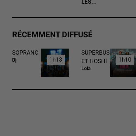
LES...
RÉCEMMENT DIFFUSÉ
SOPRANO
SUPERBUS
1h13
1h13
1h10
1h10
Dj
ET HOSHI
Lola