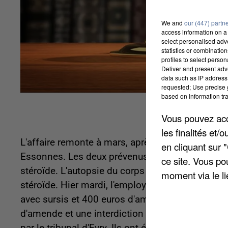
We and
our (447) partn
access information on a 
select personalised ad
statistics or combinatio
profiles to select person
Deliver and present adv
data such as IP address 
requested; Use precise g
based on information tra
Vous pouvez acce
les finalités et
L'affaire remonte à mars, après le décès d'un ado
en cliquant sur 
Essonnes. Les deux prévenus ont reconnu avoir 
ce site. Vous po
stéroïde. L'autopsie du corps n'a pas permis de r
moment via le li
stéroïde. Hier mardi, l'employé de la salle et l
avec sursis et 400 euros d'amende pour le premi
d'amende et une interdiction d'exercer la profe