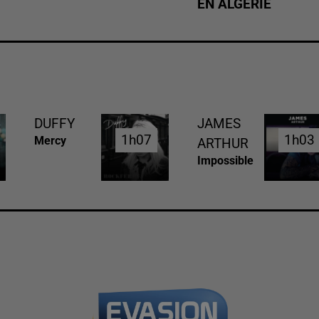
EN ALGÉRIE
DUFFY
JAMES
1h07
1h07
1h03
1h03
Mercy
ARTHUR
Impossible