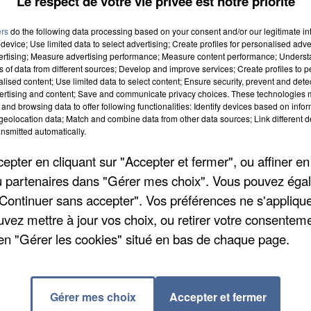
Le respect de votre vie privée est notre priorité
ers
do the following data processing based on your consent and/or our legitimate int
device; Use limited data to select advertising; Create profiles for personalised adver
vertising; Measure advertising performance; Measure content performance; Unders
ns of data from different sources; Develop and improve services; Create profiles to 
alised content; Use limited data to select content; Ensure security, prevent and detect
ertising and content; Save and communicate privacy choices. These technologies
and browsing data to offer following functionalities: Identify devices based on infor
eolocation data; Match and combine data from other data sources; Link different de
nsmitted automatically.
pter en cliquant sur "Accepter et fermer", ou affiner en
/ou partenaires dans "Gérer mes choix". Vous pouvez éga
lescent qui fréquentait une salle de sports à Corbeil
"Continuer sans accepter". Vos préférences ne s'appliqu
vendu à la victime du Sustanon 300, un puissant
uvez mettre à jour vos choix, ou retirer votre consenteme
elier directement la cause de la mort à la prise de ce
en "Gérer les cookies" situé en bas de chaque page.
e coach sportif ont été condamnés à deux mois de pris
er et quatre mois de prison avec sursis, 800 euros
ssion de coach sportif pendant 18 mois pour le secon
Gérer mes choix
Accepter et fermer