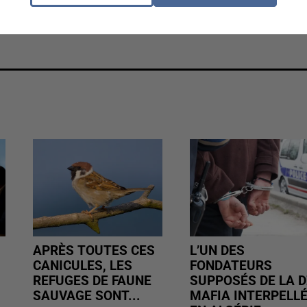
ables d'avoir fait usage et revendu un produit dopant
gagé une procédure de licenciement à l'encontre de
APRÈS TOUTES CES
L’UN DES
CANICULES, LES
FONDATEURS
REFUGES DE FAUNE
SUPPOSÉS DE LA D
SAUVAGE SONT...
MAFIA INTERPELL