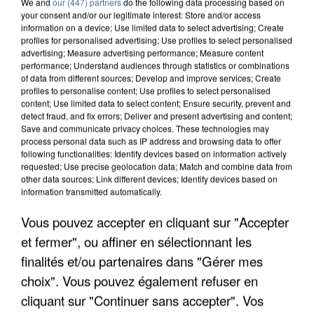
We and
our (447) partners
do the following data processing based on
your consent and/or our legitimate interest: Store and/or access
information on a device; Use limited data to select advertising; Create
profiles for personalised advertising; Use profiles to select personalised
advertising; Measure advertising performance; Measure content
performance; Understand audiences through statistics or combinations
of data from different sources; Develop and improve services; Create
profiles to personalise content; Use profiles to select personalised
content; Use limited data to select content; Ensure security, prevent and
detect fraud, and fix errors; Deliver and present advertising and content;
Save and communicate privacy choices. These technologies may
process personal data such as IP address and browsing data to offer
following functionalities: Identify devices based on information actively
requested; Use precise geolocation data; Match and combine data from
other data sources; Link different devices; Identify devices based on
information transmitted automatically.
APRÈS TOUTES CES CANICULES, LES REFUGES
DE FAUNE SAUVAGE SONT...
Vous pouvez accepter en cliquant sur "Accepter
et fermer", ou affiner en sélectionnant les
finalités et/ou partenaires dans "Gérer mes
choix". Vous pouvez également refuser en
cliquant sur "Continuer sans accepter". Vos