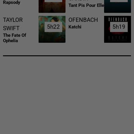
Rapsody
Tant Pis Pour Elle
TAYLOR
OFENBACH
5h22
5h22
5h19
5h19
Katchi
SWIFT
The Fate Of
Ophelia