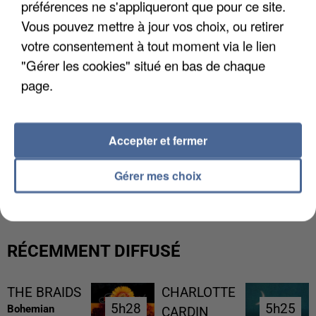
préférences ne s'appliqueront que pour ce site.
Vous pouvez mettre à jour vos choix, ou retirer
votre consentement à tout moment via le lien
"Gérer les cookies" situé en bas de chaque
page.
Accepter et fermer
L’UN DES FONDATEURS SUPPOSÉS DE LA DZ
Gérer mes choix
MAFIA INTERPELLÉ EN ALGÉRIE
RÉCEMMENT DIFFUSÉ
THE BRAIDS
CHARLOTTE
5h28
5h28
5h25
5h25
Bohemian
CARDIN