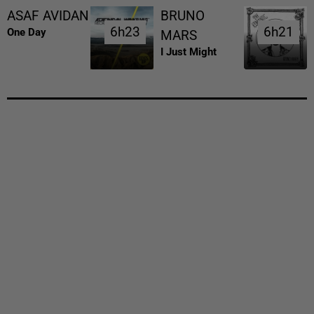
ASAF AVIDAN
BRUNO
6h23
6h23
6h21
6h21
One Day
MARS
I Just Might