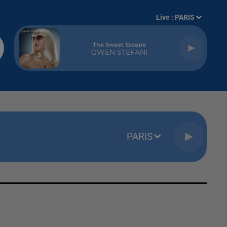
Live :
PARIS
The Sweet Escape
GWEN STEFANI
PARIS