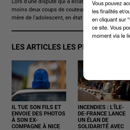
Lors d'une dispute qui a éclaté avec son beau-pè
Vous pouvez acce
moins deux coups de couteau. La victime a été h
les finalités et
mère de l'adolescent, en état de choc, a aussi fini
en cliquant sur 
ce site. Vous po
moment via le li
LES ARTICLES LES PLUS VUS
IL TUE SON FILS ET
INCENDIES : L’ÎLE-
ENVOIE DES PHOTOS
DE-FRANCE LANCE
À SON EX-
UN ÉLAN DE
COMPAGNE À NICE
SOLIDARITÉ AVEC