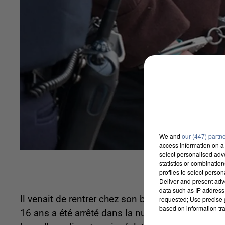
We and
our (447) partn
access information on a 
select personalised ad
statistics or combinatio
profiles to select person
Deliver and present adv
data such as IP address 
Il venait de rentrer chez son beau-père en voitur
requested; Use precise g
based on information tra
16 ans a été arrêté dans la nuit de lundi à mard