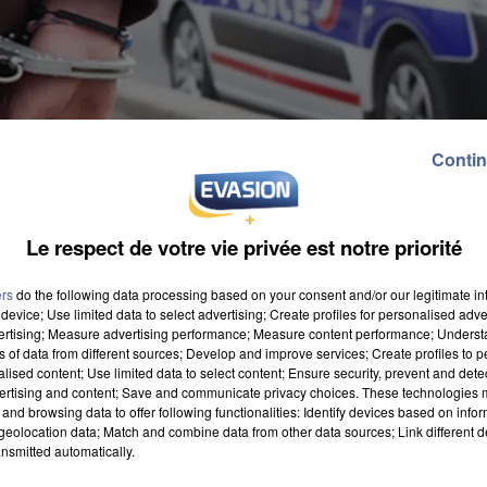
Contin
Le respect de votre vie privée est notre priorité
ers
do the following data processing based on your consent and/or our legitimate int
device; Use limited data to select advertising; Create profiles for personalised adver
vertising; Measure advertising performance; Measure content performance; Unders
ns of data from different sources; Develop and improve services; Create profiles to 
alised content; Use limited data to select content; Ensure security, prevent and detect
ertising and content; Save and communicate privacy choices. These technologies
and browsing data to offer following functionalities: Identify devices based on infor
e alors qu'il n'a pas le permis de conduire. Un jeune d
eolocation data; Match and combine data from other data sources; Link different de
nsmitted automatically.
i rue de la Mare aux Carats à Montigny-le-Bretonneux.