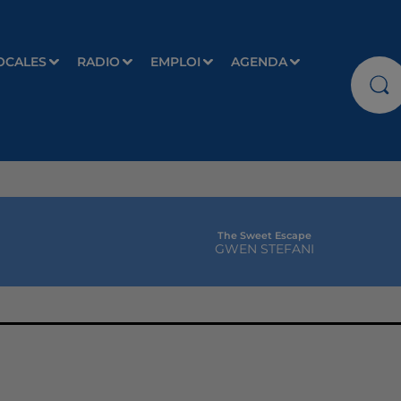
OCALES
RADIO
EMPLOI
AGENDA
The Sweet Escape
GWEN STEFANI