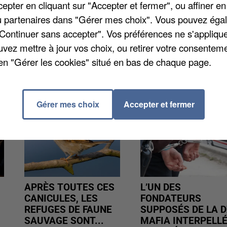
re, le suspect aurait asséné à la victime de 43 ans au
pter en cliquant sur "Accepter et fermer", ou affiner en
ospitalisée et son pronostic n'est pas engagé. La
/ou partenaires dans "Gérer mes choix". Vous pouvez éga
 à l'hôpital.
"Continuer sans accepter". Vos préférences ne s'appliqu
uvez mettre à jour vos choix, ou retirer votre consenteme
en "Gérer les cookies" situé en bas de chaque page.
Gérer mes choix
Accepter et fermer
APRÈS TOUTES CES
L’UN DES
CANICULES, LES
FONDATEURS
REFUGES DE FAUNE
SUPPOSÉS DE LA D
SAUVAGE SONT...
MAFIA INTERPELL