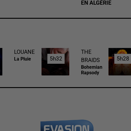
EN ALGÉRIE
LOUANE
THE
5h32
5h32
5h28
5h28
La Pluie
BRAIDS
Bohemian
Rapsody