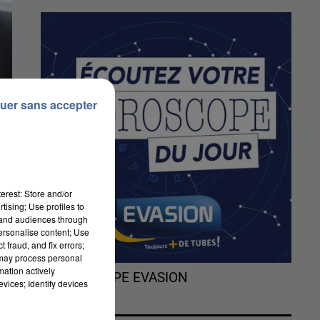
uer sans accepter
erest: Store and/or
tising; Use profiles to
tand audiences through
personalise content; Use
 fraud, and fix errors;
 may process personal
mation actively
L'HOROSCOPE EVASION
e
vices; Identify devices