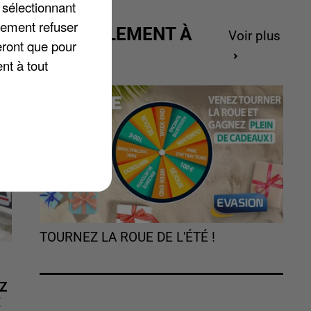
 sélectionnant
lement refuser
ACTUELLEMENT À
Voir plus
eront que pour
GAGNER
nt à tout
TOURNEZ LA ROUE DE L'ÉTÉ !
Z
É