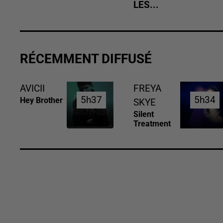
LES...
RÉCEMMENT DIFFUSÉ
AVICII
FREYA
5h37
5h37
5h34
5h34
Hey Brother
SKYE
Silent
Treatment