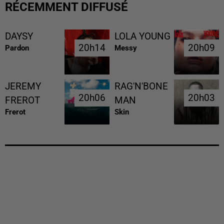
RÉCEMMENT DIFFUSÉ
DAYSY
LOLA YOUNG
20h14
20h14
20h09
20h09
Pardon
Messy
JEREMY
RAG'N'BONE
20h06
20h06
20h03
20h03
FREROT
MAN
Frerot
Skin