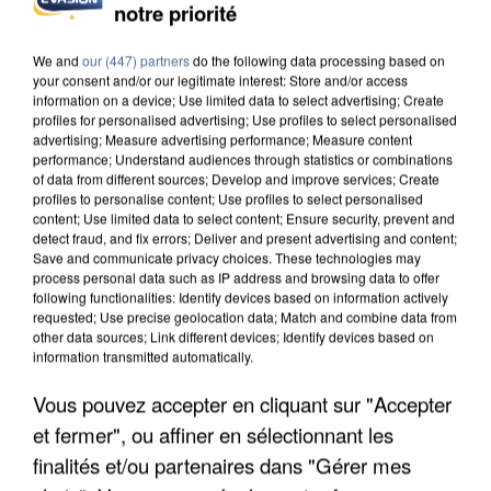
notre priorité
INCENDIES : L’ÎLE-DE-FRANCE LANCE UN ÉLAN
DE SOLIDARITÉ AVEC LES...
We and
our (447) partners
do the following data processing based on
your consent and/or our legitimate interest: Store and/or access
information on a device; Use limited data to select advertising; Create
profiles for personalised advertising; Use profiles to select personalised
advertising; Measure advertising performance; Measure content
performance; Understand audiences through statistics or combinations
of data from different sources; Develop and improve services; Create
profiles to personalise content; Use profiles to select personalised
content; Use limited data to select content; Ensure security, prevent and
detect fraud, and fix errors; Deliver and present advertising and content;
Save and communicate privacy choices. These technologies may
process personal data such as IP address and browsing data to offer
following functionalities: Identify devices based on information actively
requested; Use precise geolocation data; Match and combine data from
other data sources; Link different devices; Identify devices based on
information transmitted automatically.
Vous pouvez accepter en cliquant sur "Accepter
et fermer", ou affiner en sélectionnant les
APRÈS TOUTES CES CANICULES, LES REFUGES
DE FAUNE SAUVAGE SONT...
finalités et/ou partenaires dans "Gérer mes