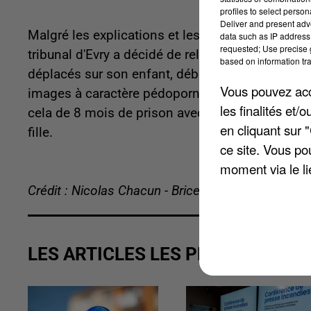
profiles to select person
Deliver and present adv
Malgré les explications et les sous-entendus d'une
data such as IP address 
requested; Use precise g
tribunal d'Evry a décidé de relaxer son père. Ce
based on information tra
déplacés sur son enfant, début 2022, à Montge
Vous pouvez acce
images à caractère pédopornographique ont égal
les finalités et
cela de 8 mois de prison avec sursis mais rien
en cliquant sur 
fille.
ce site. Vous po
moment via le li
Crédit : Nicolas Chacun - Brice Charrier
LES ARTICLES LES PLUS VUS