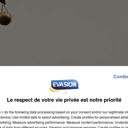
Contin
Le respect de votre vie privée est notre priorité
ers
do the following data processing based on your consent and/or our legitimate int
device; Use limited data to select advertising; Create profiles for personalised adver
vertising; Measure advertising performance; Measure content performance; Unders
ns of data from different sources; Develop and improve services; Create profiles to 