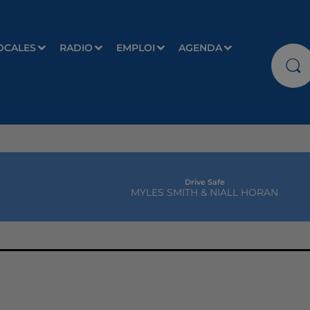
OCALES
RADIO
EMPLOI
AGENDA
All'bout The Money
MEJA