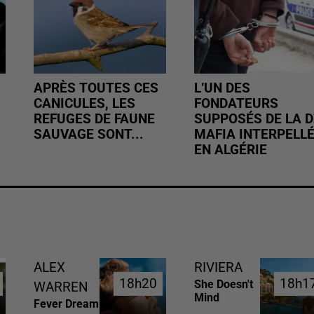
APRÈS TOUTES CES
L’UN DES
CANICULES, LES
FONDATEURS
REFUGES DE FAUNE
SUPPOSÉS DE LA D
SAUVAGE SONT...
MAFIA INTERPELL
EN ALGÉRIE
ALEX
RIVIERA
18h20
18h20
18h1
18h1
She Doesn't
WARREN
Mind
Fever Dream