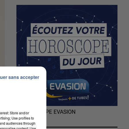
uer sans accepter
L'HOROSCOPE EVASION
erest: Store and/or
tising; Use profiles to
tand audiences through
personalise content; Use