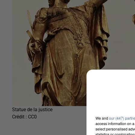
Statue de la justice
Crédit :
CC0
We and
our (447) partn
access information on a 
select personalised ad
statistics or combinatio