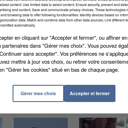
alised content; Use limited data to select content; Ensure security, prevent and detect
ertising and content; Save and communicate privacy choices. These technologies
 petite fille de 4 ans à sa psy et aux policiers, le
and browsing data to offer following functionalities: Identify devices based on infor
eolocation data; Match and combine data from other data sources; Link different de
t homme de 39 ans était poursuivi pour des gestes
nsmitted automatically.
ron, raconte
Actu Essonne
. Par ailleurs, plus de 1.260
pter en cliquant sur "Accepter et fermer", ou affiner en
ement été retrouvé sur ses appareils. Il écope pour
/ou partenaires dans "Gérer mes choix". Vous pouvez éga
 donc concernant les attouchements supposés sur sa
"Continuer sans accepter". Vos préférences ne s'appliqu
uvez mettre à jour vos choix, ou retirer votre consenteme
en "Gérer les cookies" situé en bas de chaque page.
Gérer mes choix
Accepter et fermer