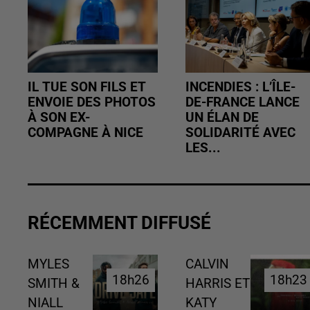
IL TUE SON FILS ET
INCENDIES : L’ÎLE-
ENVOIE DES PHOTOS
DE-FRANCE LANCE
À SON EX-
UN ÉLAN DE
COMPAGNE À NICE
SOLIDARITÉ AVEC
LES...
RÉCEMMENT DIFFUSÉ
MYLES
CALVIN
18h26
18h26
18h23
18h23
SMITH &
HARRIS ET
NIALL
KATY