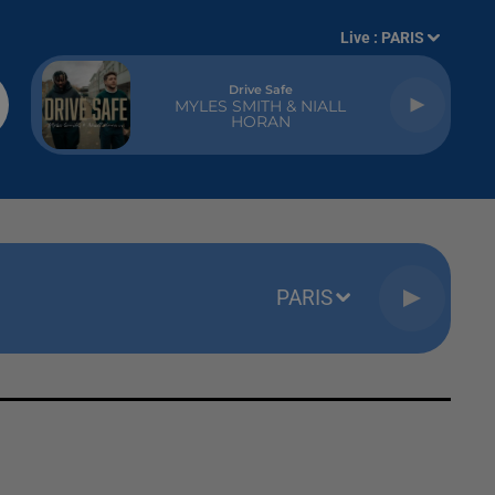
Live :
PARIS
All'bout The Money
MEJA
PARIS