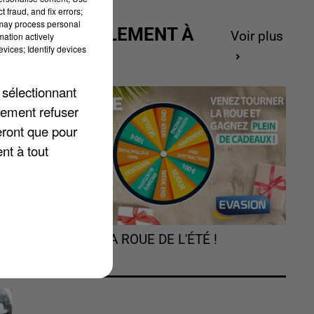
 fraud, and fix errors;
 may process personal
ACTUELLEMENT À
Voir plus
mation actively
vices; Identify devices
GAGNER
 sélectionnant
lement refuser
eront que pour
nt à tout
TOURNEZ LA ROUE DE L'ÉTÉ !