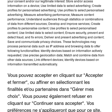
your consent and/or our legitimate interest: Store and/or access
information on a device; Use limited data to select advertising; Create
profiles for personalised advertising; Use profiles to select personalised
advertising; Measure advertising performance; Measure content
performance; Understand audiences through statistics or combinations
of data from different sources; Develop and improve services; Create
profiles to personalise content; Use profiles to select personalised
content; Use limited data to select content; Ensure security, prevent and
detect fraud, and fix errors; Deliver and present advertising and content;
Save and communicate privacy choices. These technologies may
process personal data such as IP address and browsing data to offer
following functionalities: Identify devices based on information actively
requested; Use precise geolocation data; Match and combine data from
other data sources; Link different devices; Identify devices based on
APRÈS TOUTES CES CANICULES, LES REFUGES
information transmitted automatically.
DE FAUNE SAUVAGE SONT...
Vous pouvez accepter en cliquant sur "Accepter
et fermer", ou affiner en sélectionnant les
finalités et/ou partenaires dans "Gérer mes
choix". Vous pouvez également refuser en
cliquant sur "Continuer sans accepter". Vos
préférences ne s'appliqueront que pour ce site.