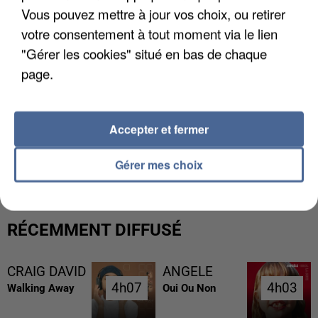
Vous pouvez mettre à jour vos choix, ou retirer
votre consentement à tout moment via le lien
"Gérer les cookies" situé en bas de chaque
page.
Accepter et fermer
L’UN DES FONDATEURS SUPPOSÉS DE LA DZ
MAFIA INTERPELLÉ EN ALGÉRIE
Gérer mes choix
RÉCEMMENT DIFFUSÉ
CRAIG DAVID
ANGELE
4h07
4h07
4h03
4h03
Walking Away
Oui Ou Non