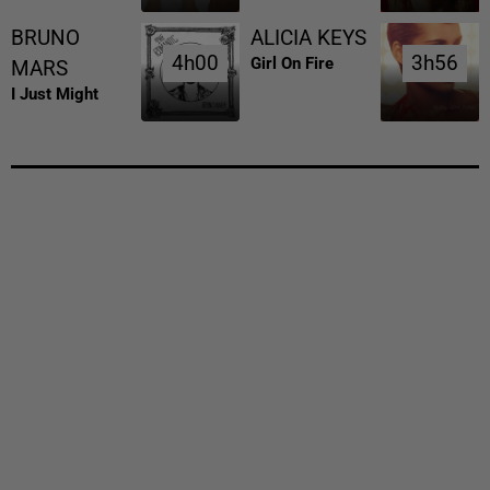
BRUNO
ALICIA KEYS
4h00
4h00
3h56
3h56
Girl On Fire
MARS
I Just Might