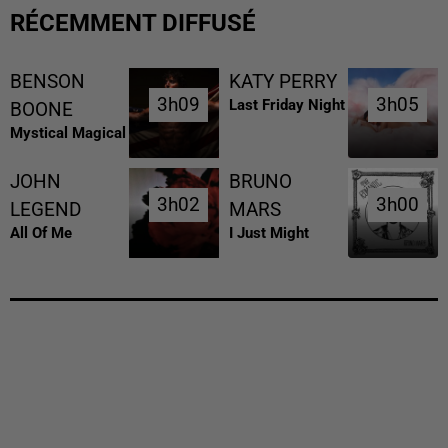
RÉCEMMENT DIFFUSÉ
BENSON
KATY PERRY
3h09
3h09
3h05
3h05
Last Friday Night
BOONE
Mystical Magical
JOHN
BRUNO
3h02
3h02
3h00
3h00
LEGEND
MARS
All Of Me
I Just Might