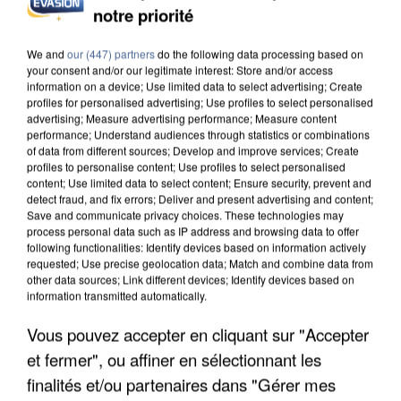
notre priorité
INCENDIES : L’ÎLE-DE-FRANCE LANCE UN ÉLAN
DE SOLIDARITÉ AVEC LES...
We and
our (447) partners
do the following data processing based on
your consent and/or our legitimate interest: Store and/or access
information on a device; Use limited data to select advertising; Create
profiles for personalised advertising; Use profiles to select personalised
advertising; Measure advertising performance; Measure content
performance; Understand audiences through statistics or combinations
of data from different sources; Develop and improve services; Create
profiles to personalise content; Use profiles to select personalised
content; Use limited data to select content; Ensure security, prevent and
detect fraud, and fix errors; Deliver and present advertising and content;
Save and communicate privacy choices. These technologies may
process personal data such as IP address and browsing data to offer
following functionalities: Identify devices based on information actively
requested; Use precise geolocation data; Match and combine data from
other data sources; Link different devices; Identify devices based on
information transmitted automatically.
Vous pouvez accepter en cliquant sur "Accepter
et fermer", ou affiner en sélectionnant les
APRÈS TOUTES CES CANICULES, LES REFUGES
DE FAUNE SAUVAGE SONT...
finalités et/ou partenaires dans "Gérer mes