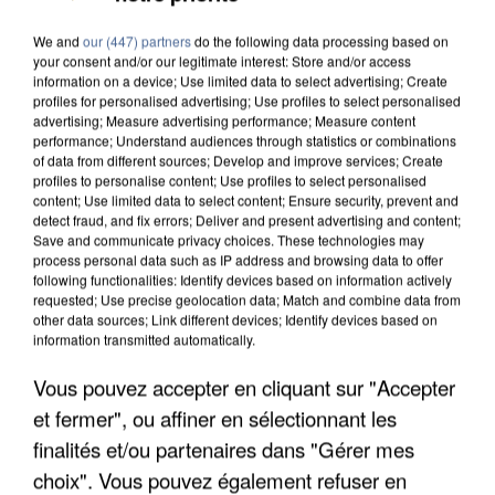
We and
our (447) partners
do the following data processing based on
your consent and/or our legitimate interest: Store and/or access
information on a device; Use limited data to select advertising; Create
profiles for personalised advertising; Use profiles to select personalised
advertising; Measure advertising performance; Measure content
performance; Understand audiences through statistics or combinations
of data from different sources; Develop and improve services; Create
profiles to personalise content; Use profiles to select personalised
content; Use limited data to select content; Ensure security, prevent and
detect fraud, and fix errors; Deliver and present advertising and content;
Save and communicate privacy choices. These technologies may
process personal data such as IP address and browsing data to offer
following functionalities: Identify devices based on information actively
requested; Use precise geolocation data; Match and combine data from
other data sources; Link different devices; Identify devices based on
information transmitted automatically.
Vous pouvez accepter en cliquant sur "Accepter
UN SECOND CADRE DE LA DZ MAFIA
et fermer", ou affiner en sélectionnant les
INTERPELLÉ EN ALGÉRIE
finalités et/ou partenaires dans "Gérer mes
choix". Vous pouvez également refuser en