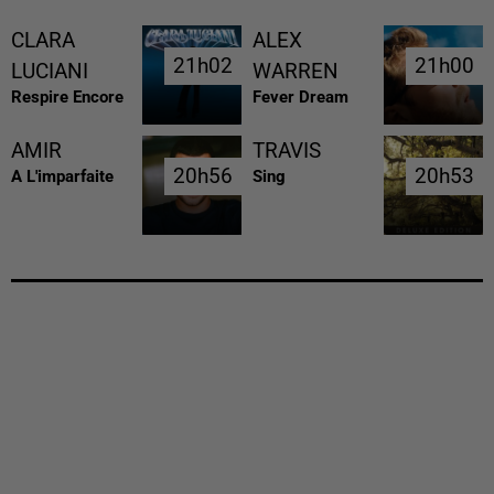
CLARA
ALEX
21h02
21h02
21h00
21h00
LUCIANI
WARREN
Respire Encore
Fever Dream
AMIR
TRAVIS
20h56
20h56
20h53
20h53
A L'imparfaite
Sing