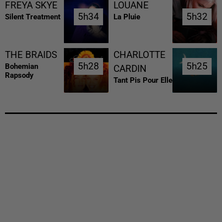
FREYA SKYE
LOUANE
5h34
5h34
5h32
5h32
Silent Treatment
La Pluie
THE BRAIDS
CHARLOTTE
5h28
5h28
5h25
5h25
Bohemian
CARDIN
Rapsody
Tant Pis Pour Elle