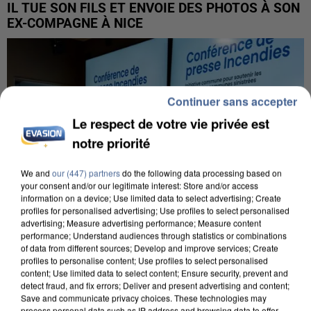
IL TUE SON FILS ET ENVOIE DES PHOTOS À SON
EX-COMPAGNE À NICE
Continuer sans accepter
Le respect de votre vie privée est
notre priorité
We and
our (447) partners
do the following data processing based on
your consent and/or our legitimate interest: Store and/or access
information on a device; Use limited data to select advertising; Create
profiles for personalised advertising; Use profiles to select personalised
advertising; Measure advertising performance; Measure content
performance; Understand audiences through statistics or combinations
of data from different sources; Develop and improve services; Create
profiles to personalise content; Use profiles to select personalised
content; Use limited data to select content; Ensure security, prevent and
INCENDIES : L’ÎLE-DE-FRANCE LANCE UN ÉLAN
detect fraud, and fix errors; Deliver and present advertising and content;
DE SOLIDARITÉ AVEC LES...
Save and communicate privacy choices. These technologies may
process personal data such as IP address and browsing data to offer