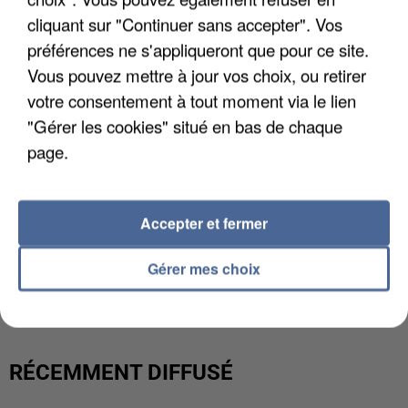
cliquant sur "Continuer sans accepter". Vos
préférences ne s'appliqueront que pour ce site.
Vous pouvez mettre à jour vos choix, ou retirer
votre consentement à tout moment via le lien
"Gérer les cookies" situé en bas de chaque
page.
Accepter et fermer
L’UN DES FONDATEURS SUPPOSÉS DE LA DZ
Gérer mes choix
MAFIA INTERPELLÉ EN ALGÉRIE
RÉCEMMENT DIFFUSÉ