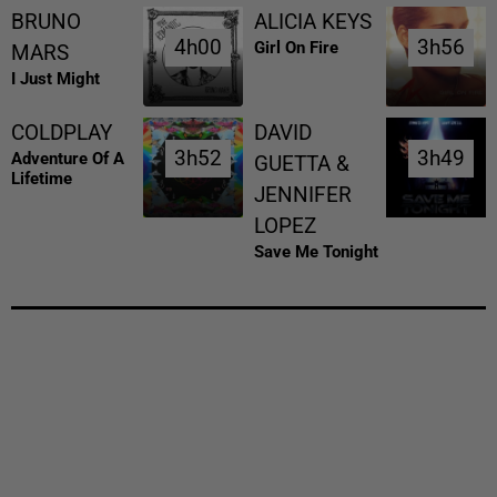
BRUNO
ALICIA KEYS
4h00
4h00
3h56
3h56
Girl On Fire
MARS
I Just Might
COLDPLAY
DAVID
3h52
3h52
3h49
3h49
Adventure Of A
GUETTA &
Lifetime
JENNIFER
LOPEZ
Save Me Tonight