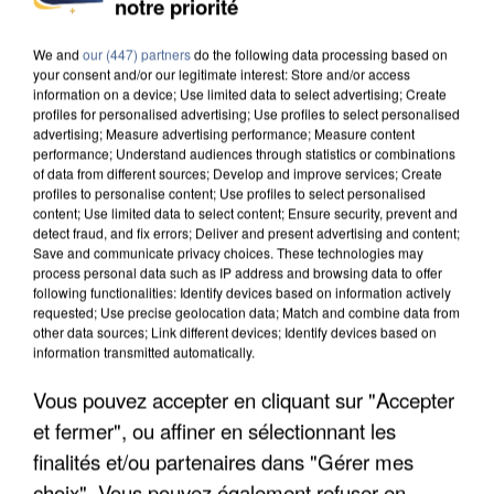
notre priorité
We and
our (447) partners
do the following data processing based on
your consent and/or our legitimate interest: Store and/or access
information on a device; Use limited data to select advertising; Create
profiles for personalised advertising; Use profiles to select personalised
advertising; Measure advertising performance; Measure content
performance; Understand audiences through statistics or combinations
of data from different sources; Develop and improve services; Create
profiles to personalise content; Use profiles to select personalised
content; Use limited data to select content; Ensure security, prevent and
detect fraud, and fix errors; Deliver and present advertising and content;
Save and communicate privacy choices. These technologies may
process personal data such as IP address and browsing data to offer
following functionalities: Identify devices based on information actively
requested; Use precise geolocation data; Match and combine data from
other data sources; Link different devices; Identify devices based on
information transmitted automatically.
APRÈS TOUTES CES CANICULES, LES REFUGES
Vous pouvez accepter en cliquant sur "Accepter
DE FAUNE SAUVAGE SONT...
et fermer", ou affiner en sélectionnant les
finalités et/ou partenaires dans "Gérer mes
choix". Vous pouvez également refuser en