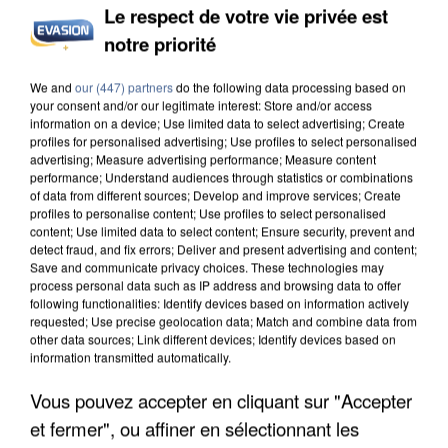
Le respect de votre vie privée est
notre priorité
INCENDIES : L’ÎLE-DE-FRANCE LANCE UN ÉLAN
We and
our (447) partners
do the following data processing based on
DE SOLIDARITÉ AVEC LES...
your consent and/or our legitimate interest: Store and/or access
information on a device; Use limited data to select advertising; Create
profiles for personalised advertising; Use profiles to select personalised
advertising; Measure advertising performance; Measure content
performance; Understand audiences through statistics or combinations
of data from different sources; Develop and improve services; Create
profiles to personalise content; Use profiles to select personalised
content; Use limited data to select content; Ensure security, prevent and
detect fraud, and fix errors; Deliver and present advertising and content;
Save and communicate privacy choices. These technologies may
process personal data such as IP address and browsing data to offer
following functionalities: Identify devices based on information actively
requested; Use precise geolocation data; Match and combine data from
other data sources; Link different devices; Identify devices based on
information transmitted automatically.
Vous pouvez accepter en cliquant sur "Accepter
et fermer", ou affiner en sélectionnant les