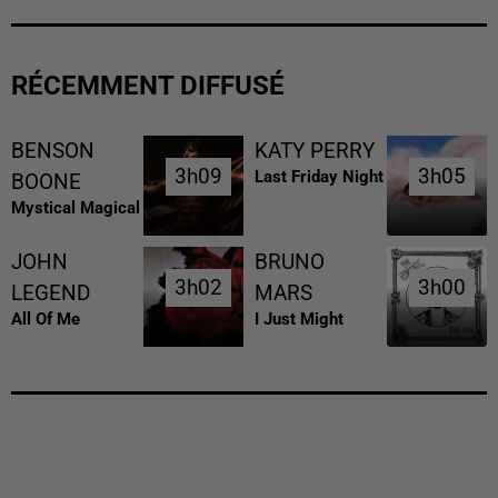
RÉCEMMENT DIFFUSÉ
BENSON
KATY PERRY
3h09
3h09
3h05
3h05
Last Friday Night
BOONE
Mystical Magical
JOHN
BRUNO
3h02
3h02
3h00
3h00
LEGEND
MARS
All Of Me
I Just Might