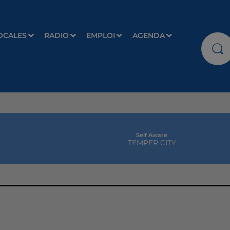
OCALES
RADIO
EMPLOI
AGENDA
Self Aware
TEMPER CITY