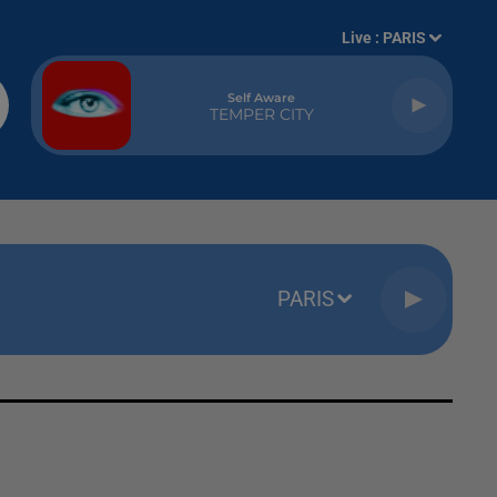
Live :
PARIS
Self Aware
TEMPER CITY
PARIS