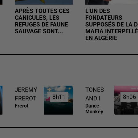
APRÈS TOUTES CES
L’UN DES
CANICULES, LES
FONDATEURS
REFUGES DE FAUNE
SUPPOSÉS DE LA D
SAUVAGE SONT...
MAFIA INTERPELL
EN ALGÉRIE
JEREMY
TONES
8h11
8h11
8h06
8h06
FREROT
AND I
Frerot
Dance
Monkey