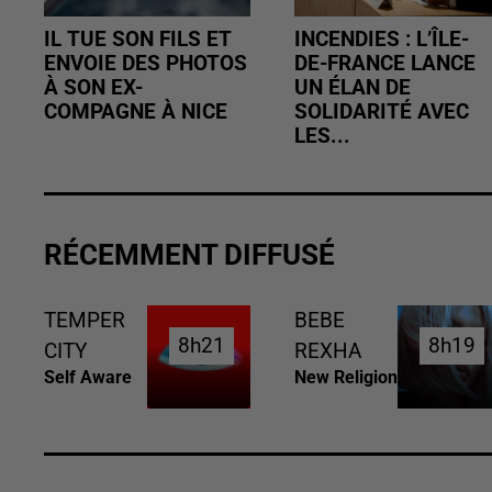
IL TUE SON FILS ET
INCENDIES : L’ÎLE-
ENVOIE DES PHOTOS
DE-FRANCE LANCE
À SON EX-
UN ÉLAN DE
COMPAGNE À NICE
SOLIDARITÉ AVEC
LES...
RÉCEMMENT DIFFUSÉ
TEMPER
BEBE
8h21
8h21
8h19
8h19
CITY
REXHA
Self Aware
New Religion