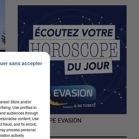
uer sans accepter
erest: Store and/or
tising; Use profiles to
tand audiences through
personalise content; Use
L'HOROSCOPE EVASION
 fraud, and fix errors;
 may process personal
mation actively