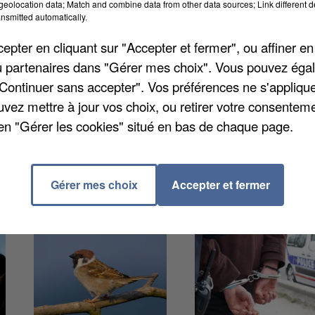
eolocation data; Match and combine data from other data sources; Link different de
nsmitted automatically.
pter en cliquant sur "Accepter et fermer", ou affiner en
 qui entraînent des retards et des avancées de parcour
/ou partenaires dans "Gérer mes choix". Vous pouvez éga
 trains à destination de Montargis et Montereau sont
"Continuer sans accepter". Vos préférences ne s'appliqu
de Paris Gare de Lyon. Les trains en provenance de
uvez mettre à jour vos choix, ou retirer votre consenteme
inutes maximum à l’arrivée à Paris Gare de Lyon.
en "Gérer les cookies" situé en bas de chaque page.
Gérer mes choix
Accepter et fermer