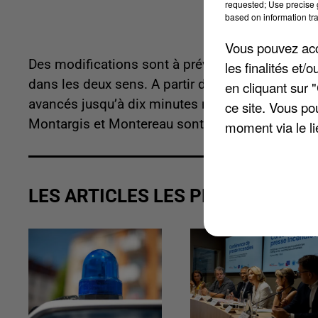
requested; Use precise g
based on information tra
Vous pouvez acce
Des modifications sont à prévoir sur la ligne R,
les finalités et
dans les deux sens.
A partir du 13 octobre, les
en cliquant sur 
avancés jusqu’à dix minutes maximum au départ 
ce site. Vous po
Montargis et Montereau sont retardés jusqu’à m
moment via le li
LES ARTICLES LES PLUS VUS