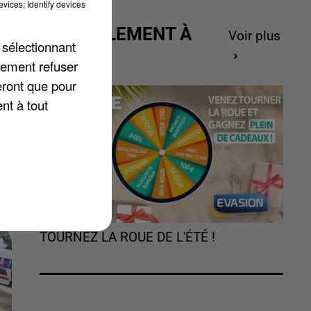
vices; Identify devices
ACTUELLEMENT À
Voir plus
 sélectionnant
GAGNER
s
lement refuser
eront que pour
nt à tout
TOURNEZ LA ROUE DE L'ÉTÉ !