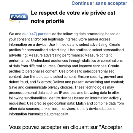
Continuer sans accepter
Le respect de votre vie privée est
notre priorité
INCENDIES : L’ÎLE-DE-FRANCE LANCE UN ÉLAN
DE SOLIDARITÉ AVEC LES...
We and
our (447) partners
do the following data processing based on
your consent and/or our legitimate interest: Store and/or access
information on a device; Use limited data to select advertising; Create
profiles for personalised advertising; Use profiles to select personalised
advertising; Measure advertising performance; Measure content
performance; Understand audiences through statistics or combinations
of data from different sources; Develop and improve services; Create
profiles to personalise content; Use profiles to select personalised
content; Use limited data to select content; Ensure security, prevent and
detect fraud, and fix errors; Deliver and present advertising and content;
Save and communicate privacy choices. These technologies may
process personal data such as IP address and browsing data to offer
following functionalities: Identify devices based on information actively
requested; Use precise geolocation data; Match and combine data from
other data sources; Link different devices; Identify devices based on
information transmitted automatically.
Vous pouvez accepter en cliquant sur "Accepter