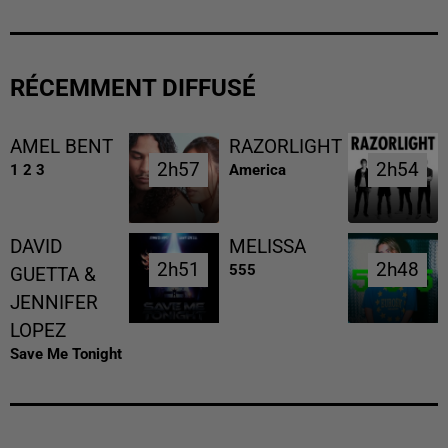
RÉCEMMENT DIFFUSÉ
AMEL BENT
RAZORLIGHT
2h57
2h57
2h54
2h54
1 2 3
America
DAVID
MELISSA
2h51
2h51
2h48
2h48
555
GUETTA &
JENNIFER
LOPEZ
Save Me Tonight