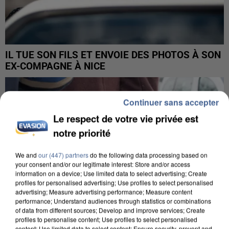
IL TUE SON FILS ET ENVOIE DES PHOTOS À SON
EX-COMPAGNE À NICE
Continuer sans accepter
Le respect de votre vie privée est
notre priorité
We and
our (447) partners
do the following data processing based on
your consent and/or our legitimate interest: Store and/or access
information on a device; Use limited data to select advertising; Create
profiles for personalised advertising; Use profiles to select personalised
advertising; Measure advertising performance; Measure content
performance; Understand audiences through statistics or combinations
of data from different sources; Develop and improve services; Create
profiles to personalise content; Use profiles to select personalised
content; Use limited data to select content; Ensure security, prevent and