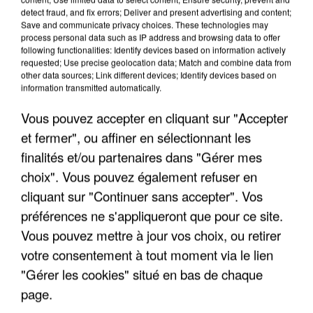
detect fraud, and fix errors; Deliver and present advertising and content;
Save and communicate privacy choices. These technologies may
L’UN DES FONDATEURS SUPPOSÉS DE LA DZ
process personal data such as IP address and browsing data to offer
MAFIA INTERPELLÉ EN ALGÉRIE
following functionalities: Identify devices based on information actively
requested; Use precise geolocation data; Match and combine data from
other data sources; Link different devices; Identify devices based on
information transmitted automatically.
Vous pouvez accepter en cliquant sur "Accepter
et fermer", ou affiner en sélectionnant les
finalités et/ou partenaires dans "Gérer mes
choix". Vous pouvez également refuser en
cliquant sur "Continuer sans accepter". Vos
préférences ne s'appliqueront que pour ce site.
Vous pouvez mettre à jour vos choix, ou retirer
votre consentement à tout moment via le lien
"Gérer les cookies" situé en bas de chaque
page.
UN SECOND CADRE DE LA DZ MAFIA