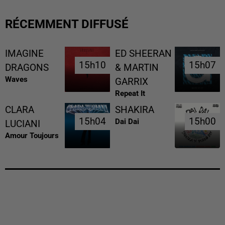
RÉCEMMENT DIFFUSÉ
IMAGINE
ED SHEERAN
15h10
15h10
15h07
15h07
DRAGONS
& MARTIN
Waves
GARRIX
Repeat It
CLARA
SHAKIRA
15h04
15h04
15h00
15h00
Dai Dai
LUCIANI
Amour Toujours