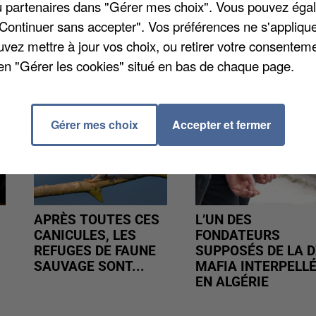
9.
/ou partenaires dans "Gérer mes choix". Vous pouvez éga
"Continuer sans accepter". Vos préférences ne s'appliqu
uvez mettre à jour vos choix, ou retirer votre consenteme
en "Gérer les cookies" situé en bas de chaque page.
Gérer mes choix
Accepter et fermer
APRÈS TOUTES CES
L’UN DES
CANICULES, LES
FONDATEURS
REFUGES DE FAUNE
SUPPOSÉS DE LA D
SAUVAGE SONT...
MAFIA INTERPELL
EN ALGÉRIE