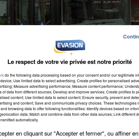
Contin
Le respect de votre vie privée est notre priorité
ers
do the following data processing based on your consent and/or our legitimate int
device; Use limited data to select advertising; Create profiles for personalised adver
vertising; Measure advertising performance; Measure content performance; Unders
ns of data from different sources; Develop and improve services; Create profiles to 
alised content; Use limited data to select content; Ensure security, prevent and detect
ertising and content; Save and communicate privacy choices. These technologies
and browsing data to offer following functionalities: Identify devices based on infor
transport de l'agglomération creilloise. Depuis hier,
eolocation data; Match and combine data from other data sources; Link different de
nsmitted automatically.
x qui viennent d'être entamés, l’arrêt «Zola» situé à
l sera transféré à l’arrêt «Les Marches de l’Oise». Plu
pter en cliquant sur "Accepter et fermer", ou affiner en