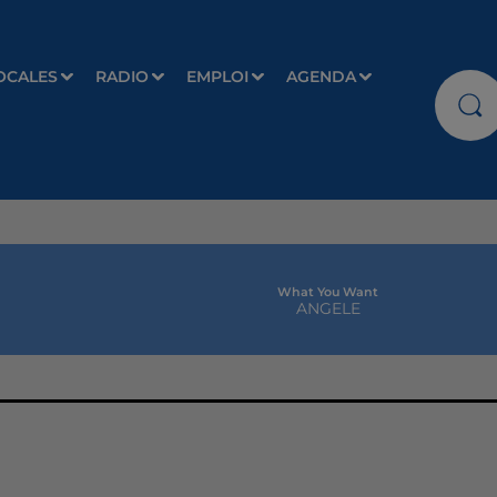
OCALES
RADIO
EMPLOI
AGENDA
What You Want
ANGELE