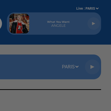
Live :
PARIS
What You Want
ANGELE
PARIS