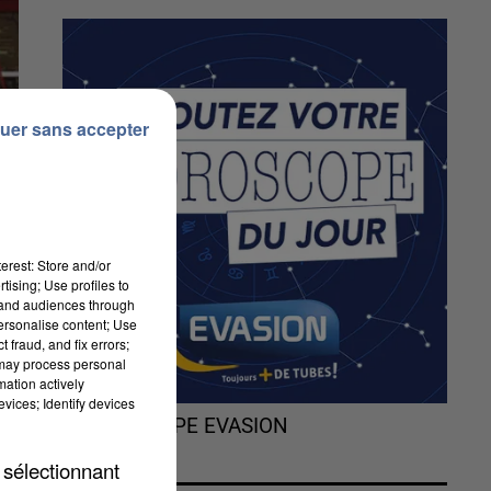
uer sans accepter
erest: Store and/or
tising; Use profiles to
tand audiences through
personalise content; Use
 fraud, and fix errors;
 may process personal
mation actively
vices; Identify devices
L'HOROSCOPE EVASION
s
 sélectionnant