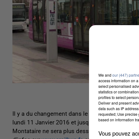
We and
our (447) partn
access information on a 
select personalised ad
statistics or combinatio
profiles to select person
Deliver and present adv
data such as IP address 
Il y a du changement dans le STAC, le Service de 
requested; Use precise g
based on information tra
lundi 11 Janvier 2016 et jusqu’à la fin des travau
Montataire ne sera plus desservi par la Ligne E. I
Vous pouvez acce