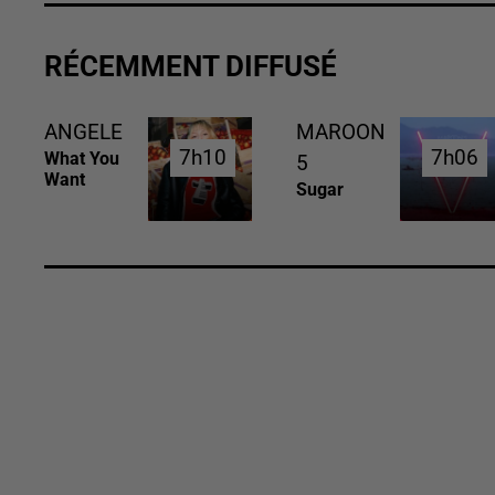
RÉCEMMENT DIFFUSÉ
ANGELE
MAROON
7h10
7h10
7h06
7h06
What You
5
Want
Sugar