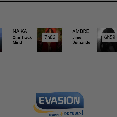
NAIKA
AMBRE
7h03
7h03
6h59
6h59
One Track
J'me
Mind
Demande