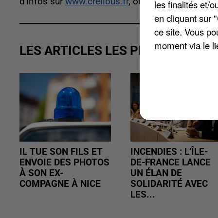
d'infos sur
www.creilbus.fr
, ou au 03 44 66 89 8
les finalités et
en cliquant sur 
ce site. Vous po
moment via le li
LES ARTICLES LES PLUS VUS
IL TUE SON FILS ET
INCENDIES : L’ÎLE-
ENVOIE DES PHOTOS
DE-FRANCE LANCE
À SON EX-
UN ÉLAN DE
COMPAGNE À NICE
SOLIDARITÉ AVEC
LES...