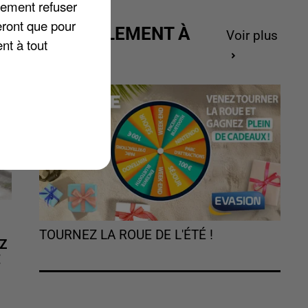
lement refuser
eront que pour
ACTUELLEMENT À
Voir plus
nt à tout
GAGNER
TOURNEZ LA ROUE DE L'ÉTÉ !
Z
É