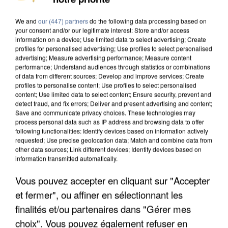
We and
our (447) partners
do the following data processing based on
your consent and/or our legitimate interest: Store and/or access
information on a device; Use limited data to select advertising; Create
profiles for personalised advertising; Use profiles to select personalised
advertising; Measure advertising performance; Measure content
performance; Understand audiences through statistics or combinations
of data from different sources; Develop and improve services; Create
profiles to personalise content; Use profiles to select personalised
content; Use limited data to select content; Ensure security, prevent and
detect fraud, and fix errors; Deliver and present advertising and content;
Save and communicate privacy choices. These technologies may
process personal data such as IP address and browsing data to offer
following functionalities: Identify devices based on information actively
requested; Use precise geolocation data; Match and combine data from
other data sources; Link different devices; Identify devices based on
information transmitted automatically.
APRÈS TOUTES CES CANICULES, LES REFUGES
DE FAUNE SAUVAGE SONT...
Vous pouvez accepter en cliquant sur "Accepter
et fermer", ou affiner en sélectionnant les
finalités et/ou partenaires dans "Gérer mes
choix". Vous pouvez également refuser en