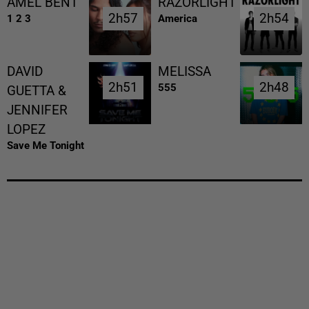
AMEL BENT
RAZORLIGHT
2h57
2h57
2h54
2h54
1 2 3
America
DAVID
MELISSA
2h51
2h51
2h48
2h48
555
GUETTA &
JENNIFER
LOPEZ
Save Me Tonight